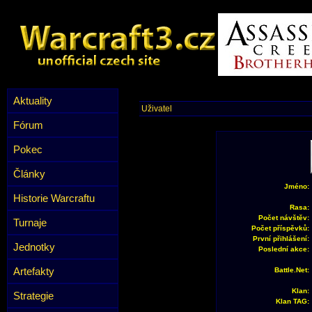
Aktuality
Uživatel
Fórum
Pokec
Články
Jméno:
Historie Warcraftu
Rasa:
Počet návštěv:
Turnaje
Počet příspěvků:
První přihlášení:
Jednotky
Poslední akce:
Artefakty
Battle.Net:
Klan:
Strategie
Klan TAG: