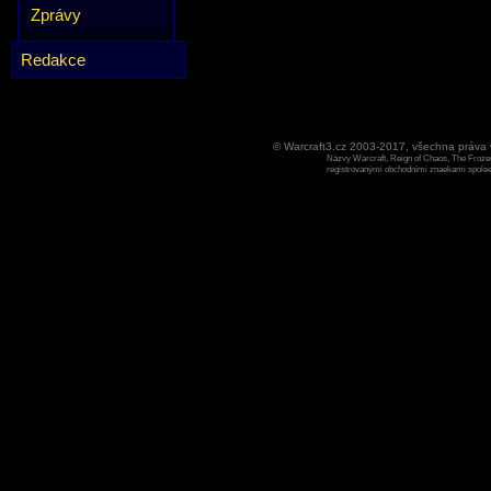
Zprávy
Redakce
© Warcraft3.cz 2003-2017, všechna práv
Názvy Warcraft, Reign of Chaos, The Frozen
registrovanými obchodními znaekami spoleen