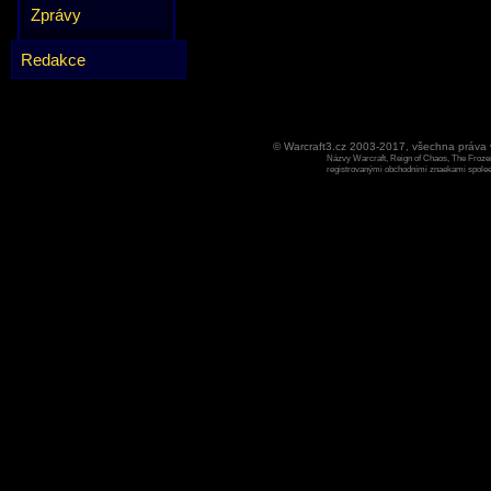
Zprávy
Redakce
© Warcraft3.cz 2003-2017, všechna práv
Názvy Warcraft, Reign of Chaos, The Frozen
registrovanými obchodními znaekami spoleen