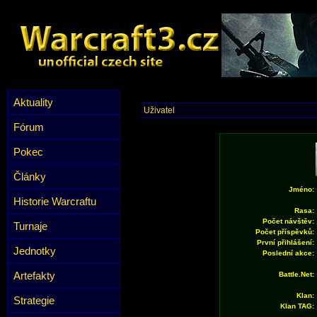
Aktuality
Uživatel
Fórum
Pokec
Články
Jméno:
Historie Warcraftu
Rasa:
Počet návštěv:
Turnaje
Počet příspěvků:
První přihlášení:
Jednotky
Poslední akce:
Artefakty
Battle.Net:
Klan:
Strategie
Klan TAG: