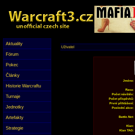
Aktuality
Uživatel
Fórum
Pokec
Články
Jméno:
Historie Warcraftu
Rasa:
Počet návštěv:
Turnaje
Počet příspěvků:
První přihlášení:
Jednotky
Poslední akce:
Artefakty
Battle.Net:
Klan:
Strategie
Klan TAG: