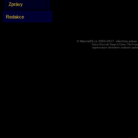
Zprávy
Redakce
© Warcraft3.cz 2003-2017, všechna práv
Názvy Warcraft, Reign of Chaos, The Frozen
registrovanými obchodními znaekami spoleen