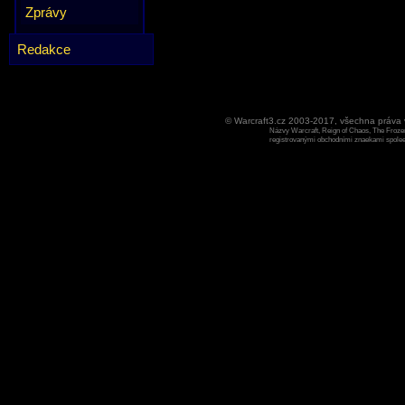
Zprávy
Redakce
© Warcraft3.cz 2003-2017, všechna práv
Názvy Warcraft, Reign of Chaos, The Frozen
registrovanými obchodními znaekami spoleen