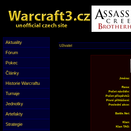
Aktuality
Uživatel
Fórum
Pokec
Články
Jméno:
Historie Warcraftu
Rasa:
Počet návštěv:
Turnaje
Počet příspěvků:
První přihlášení:
Jednotky
Poslední akce:
Artefakty
Battle.Net:
Klan:
Strategie
Klan TAG: