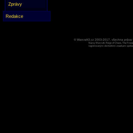
Zprávy
Redakce
© Warcraft3.cz 2003-2017, všechna práv
Názvy Warcraft, Reign of Chaos, The Frozen
registrovanými obchodními znaekami spoleen