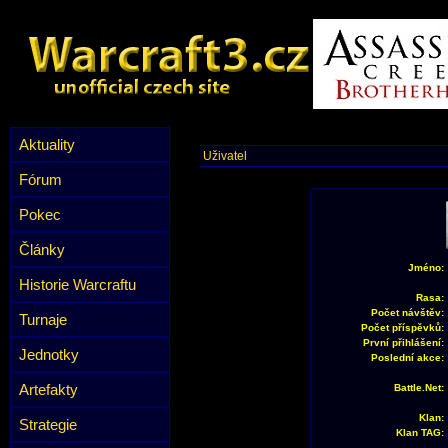
Aktuality
Uživatel
Fórum
Pokec
Články
Jméno:
Historie Warcraftu
Rasa:
Počet návštěv:
Turnaje
Počet příspěvků:
První přihlášení:
Jednotky
Poslední akce:
Artefakty
Battle.Net:
Klan:
Strategie
Klan TAG: