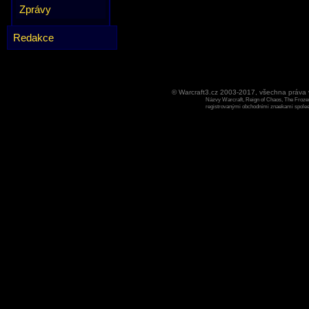
Zprávy
Redakce
© Warcraft3.cz 2003-2017, všechna práv
Názvy Warcraft, Reign of Chaos, The Frozen
registrovanými obchodními znaekami spoleen