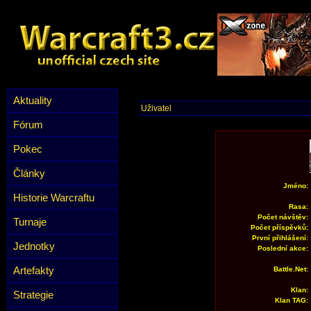
Aktuality
Uživatel
Fórum
Pokec
Články
Jméno:
Historie Warcraftu
Rasa:
Počet návštěv:
Turnaje
Počet příspěvků:
První přihlášení:
Jednotky
Poslední akce:
Artefakty
Battle.Net:
Klan:
Strategie
Klan TAG: