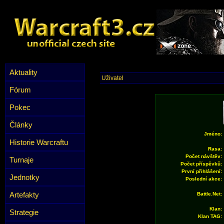
Aktuality
Uživatel
Fórum
Pokec
Články
Jméno:
Historie Warcraftu
Rasa:
Počet návštěv:
Turnaje
Počet příspěvků:
První přihlášení:
Jednotky
Poslední akce:
Artefakty
Battle.Net:
Klan:
Strategie
Klan TAG: