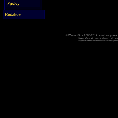
Zprávy
Redakce
© Warcraft3.cz 2003-2017, všechna práv
Názvy Warcraft, Reign of Chaos, The Frozen
registrovanými obchodními znaekami spoleen