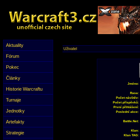
Aktuality
Uživatel
Fórum
Pokec
Články
Jméno:
Historie Warcraftu
Rasa:
Počet návštěv:
Turnaje
Počet příspěvků:
První přihlášení:
Jednotky
Poslední akce:
Artefakty
Battle.Net:
Klan:
Strategie
Klan TAG: