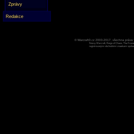
Zprávy
Redakce
© Warcraft3.cz 2003-2017, všechna práv
Názvy Warcraft, Reign of Chaos, The Frozen
registrovanými obchodními znaekami spoleen