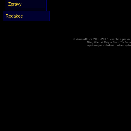
Zprávy
Redakce
© Warcraft3.cz 2003-2017, všechna práv
Názvy Warcraft, Reign of Chaos, The Frozen
registrovanými obchodními znaekami spoleen