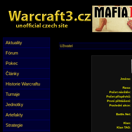
Aktuality
Uživatel
Fórum
Pokec
Články
Jméno:
Historie Warcraftu
Rasa:
Počet návštěv:
Turnaje
Počet příspěvků:
První přihlášení:
Jednotky
Poslední akce:
Artefakty
Battle.Net:
Klan:
Strategie
Klan TAG: