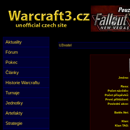
Aktuality
Uživatel
Fórum
Pokec
Články
Jméno:
Historie Warcraftu
Rasa:
Počet návštěv:
Turnaje
Počet příspěvků:
První přihlášení:
Jednotky
Poslední akce:
Artefakty
Battle.Net:
Klan:
Strategie
Klan TAG: