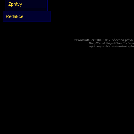
Zprávy
Redakce
© Warcraft3.cz 2003-2017, všechna práv
Názvy Warcraft, Reign of Chaos, The Frozen
registrovanými obchodními znaekami spoleen