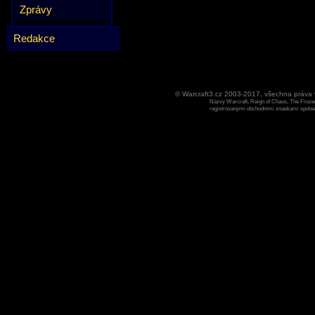
Zprávy
Redakce
© Warcraft3.cz 2003-2017, všechna práv
Názvy Warcraft, Reign of Chaos, The Frozen
registrovanými obchodními znaekami spoleen