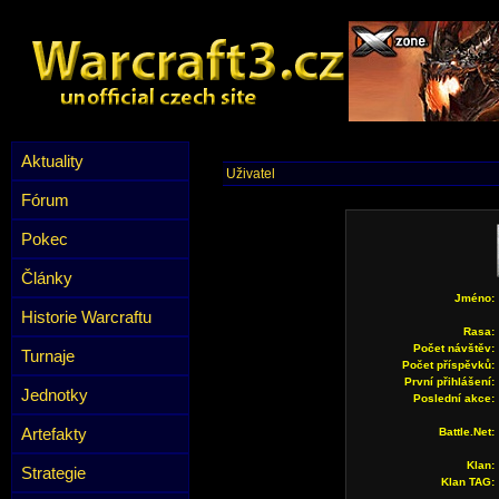
Aktuality
Uživatel
Fórum
Pokec
Články
Jméno:
Historie Warcraftu
Rasa:
Počet návštěv:
Turnaje
Počet příspěvků:
První přihlášení:
Jednotky
Poslední akce:
Artefakty
Battle.Net:
Klan:
Strategie
Klan TAG: