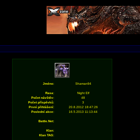
Jméno:
Shaman94
Rasa:
Night Elf
Počet návštěv:
48
Počet příspěvků:
3
První přihlášení:
20.8.2012 18:47:26
Poslední akce:
16.5.2013 11:13:44
Battle.Net:
Klan:
Klan TAG: