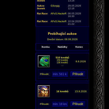
ikonek
13:24
Aukce
G3orgig
29.05.2026
ikonek
12:16
Rat Race
AFoS.HackeR
06.05.2026
16:30
Rat Race
AFoS.HackeR
10.04.2026
21:22
Probíhající aukce
Dnešní datum: 08.08.2026
Ikonka
Nabídky
Konec
510 kreditů
150 kreditů
8.8.2026
136 kreditů
...
Přihodit:
16 kreditů
15.8.2026
Přihodit: