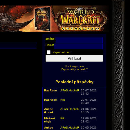
Jméno:
Heslo:
Zapamatovat
Přihlásit
Nová registrace
Zapomněli jste heslo?
Poslední příspěvky
Rat Race
AFoS.HackeR
20.07.2026
17:43
Rat Race
Kilo
20.07.2026
08:49
Aukce
AFoS.HackeR
24.06.2026
ikonek
16:15
Hlášení
Kilo
17.06.2026
chyb
23:42
Aukce
AFoS.HackeR
30.05.2026