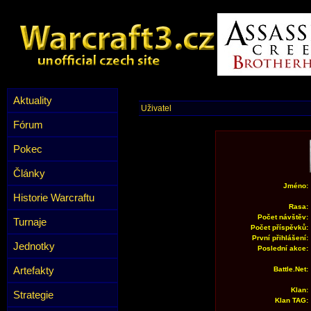
Aktuality
Uživatel
Fórum
Pokec
Články
Jméno:
Historie Warcraftu
Rasa:
Počet návštěv:
Turnaje
Počet příspěvků:
První přihlášení:
Jednotky
Poslední akce:
Artefakty
Battle.Net:
Klan:
Strategie
Klan TAG: