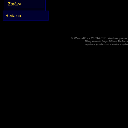
Zprávy
Redakce
© Warcraft3.cz 2003-2017, všechna práv
Názvy Warcraft, Reign of Chaos, The Frozen
registrovanými obchodními znaekami spoleen