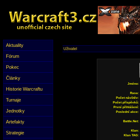
Aktuality
Uživatel
Fórum
Pokec
Články
Jméno:
Historie Warcraftu
Rasa:
Počet návštěv:
Turnaje
Počet příspěvků:
První přihlášení:
Jednotky
Poslední akce:
Artefakty
Battle.Net:
Klan:
Strategie
Klan TAG: