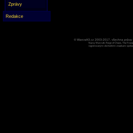
Zprávy
Redakce
© Warcraft3.cz 2003-2017, všechna práv
Názvy Warcraft, Reign of Chaos, The Frozen
registrovanými obchodními znaekami spoleen