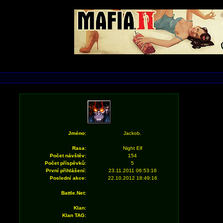
Jméno:
Jackob.
Rasa:
Night Elf
Počet návštěv:
154
Počet příspěvků:
5
První přihlášení:
23.11.2011 06:53:16
Poslední akce:
22.10.2012 18:49:16
Battle.Net:
Klan:
Klan TAG: