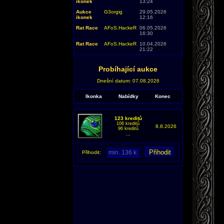
ikonek
13:24
Aukce
G3orgig
29.05.2026
ikonek
12:16
Rat Race
AFoS.HackeR
06.05.2026
16:30
Rat Race
AFoS.HackeR
10.04.2026
21:22
Probíhající aukce
Dnešní datum: 07.08.2026
Ikonka
Nabídky
Konec
123 kreditů
106 kreditů
8.8.2026
96 kreditů
...
Přihodit: