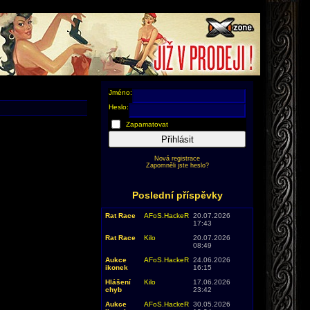
Jméno:
Heslo:
Zapamatovat
Přihlásit
Nová registrace
Zapomněli jste heslo?
Poslední příspěvky
Rat Race
AFoS.HackeR
20.07.2026
17:43
Rat Race
Kilo
20.07.2026
08:49
Aukce
AFoS.HackeR
24.06.2026
ikonek
16:15
Hlášení
Kilo
17.06.2026
chyb
23:42
Aukce
AFoS.HackeR
30.05.2026