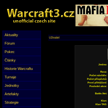
Aktuality
Uživatel
Fórum
Pokec
Články
Jméno:
Historie Warcraftu
Rasa:
Počet návštěv:
Turnaje
Počet příspěvků:
První přihlášení:
Jednotky
Poslední akce:
Artefakty
Battle.Net:
Klan:
Strategie
Klan TAG: