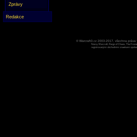
Zprávy
Redakce
© Warcraft3.cz 2003-2017, všechna práv
Názvy Warcraft, Reign of Chaos, The Frozen
registrovanými obchodními znaekami spoleen