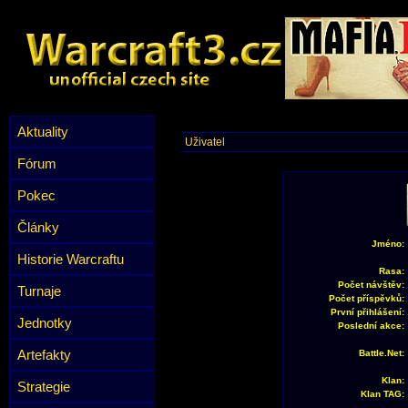
Aktuality
Uživatel
Fórum
Pokec
Články
Jméno:
Historie Warcraftu
Rasa:
Počet návštěv:
Turnaje
Počet příspěvků:
První přihlášení:
Jednotky
Poslední akce:
Artefakty
Battle.Net:
Klan:
Strategie
Klan TAG: