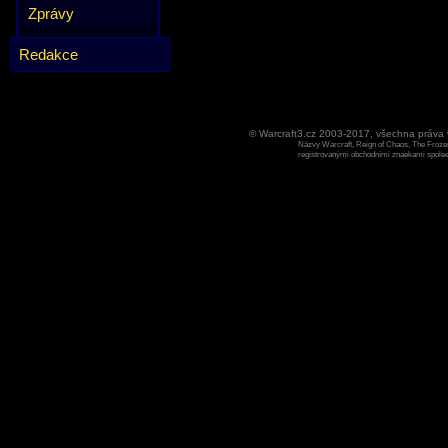
Zprávy
Redakce
© Warcraft3.cz 2003-2017, všechna práv
Názvy Warcraft, Reign of Chaos, The Frozen
registrovanými obchodními znaekami spoleen