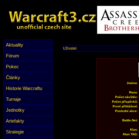
Aktuality
Uživatel
Fórum
Pokec
Články
Jméno:
Historie Warcraftu
Rasa:
Počet návštěv:
Turnaje
Počet příspěvků:
První přihlášení:
Jednotky
Poslední akce:
Artefakty
Battle.Net:
Klan:
Strategie
Klan TAG: