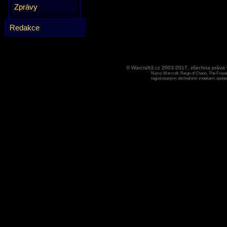
Zprávy
Redakce
© Warcraft3.cz 2003-2017, všechna práv
Názvy Warcraft, Reign of Chaos, The Frozen
registrovanými obchodními znaekami spoleen