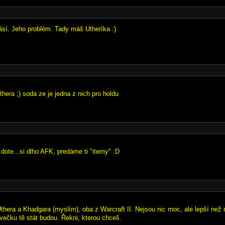
ásí. Jeho problém. Tady máš Utheríka :)
thera ;) soda ze je jedna z nich pro holdu
 dote...si dlho AFK, predáme ti "itemy" :D
hera a Khadgara (myslím), oba z Warcraft II. Nejsou nic moc, ale lepší než 
večku tě stát budou. Řekni, kterou chceš.