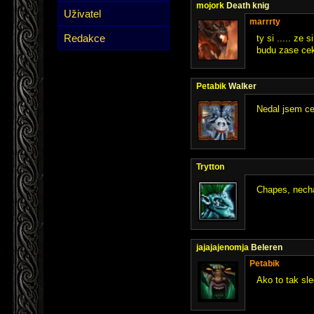
mojork
Death knig
Uživatel
marrrty
Redakce
ty si ..... ze
budu zase cek
Petabik
Walker
Nedal jsem ce
Trytton
Chapes, necha
jajajajenomja
Beleren
Petabik
Ako to tak sle