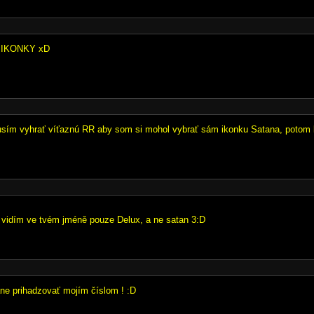
 IKONKY xD
usím vyhrať víťaznú RR aby som si mohol vybrať sám ikonku Satana, potom 
á vidím ve tvém jméně pouze Delux, a ne satan 3:D
ane prihadzovať mojím číslom ! :D