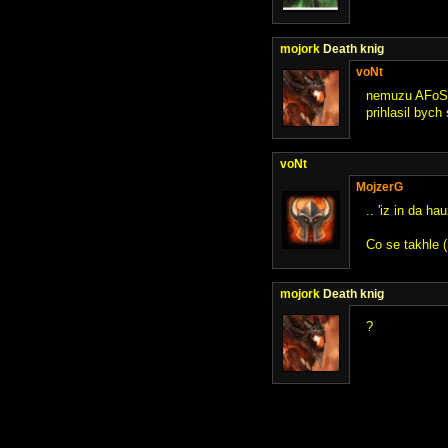
mojork
Death knig
voNt
nemuzu AFoS.H
prihlasil bych
voNt
MojzerG
.. 'iz in da ha
Co se takhle (
mojork
Death knig
?