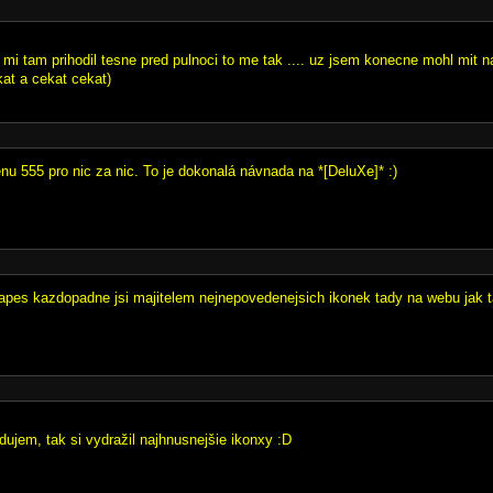
 si mi tam prihodil tesne pred pulnoci to me tak .... uz jsem konecne mohl mit n
at a cekat cekat)
nu 555 pro nic za nic. To je dokonalá návnada na *[DeluXe]* :)
pes kazdopadne jsi majitelem nejnepovedenejsich ikonek tady na webu jak
dujem, tak si vydražil najhnusnejšie ikonxy :D