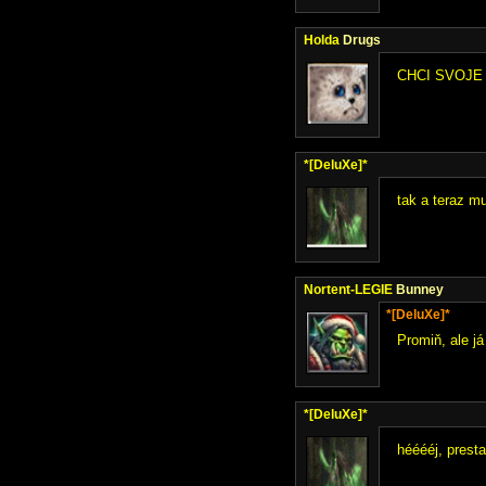
Holda
Drugs
CHCI SVOJE
*[DeluXe]*
tak a teraz m
Nortent-LEGIE
Bunney
*[DeluXe]*
Promiň, ale j
*[DeluXe]*
hééééj, prest