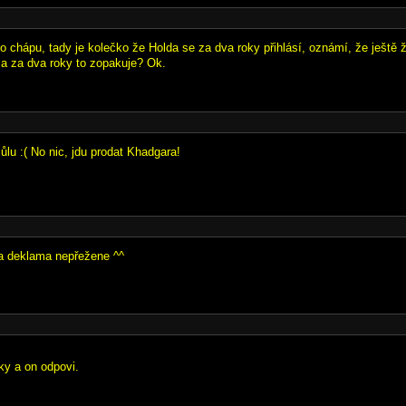
o chápu, tady je kolečko že Holda se za dva roky přihlásí, oznámí, že ještě 
e a za dva roky to zopakuje? Ok.
lu :( No nic, jdu prodat Khadgara!
ěma deklama nepřežene ^^
ky a on odpovi.