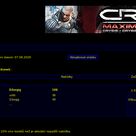
ní datum: 07.08.2026
 ikonek:
Nabídky
Zač
G3orgig
106
1.8
voNt
96
G3orgig
69
Přiho
...
0% více kreditů než je aktuální nejvyšší nabídka.