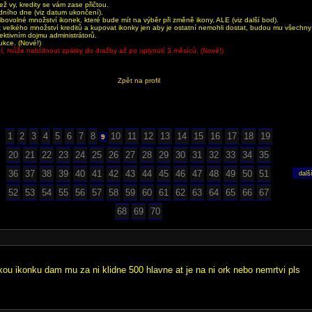
 vy, kredity se vám zase přičtou.
dního dne (viz datum ukončení).
bovolné množství ikonek, které bude mít na výběr při změně ikony, ALE (viz další bod).
velkého množství kreditů a kupovat ikonky jen aby je ostatní nemohli dostat, budou mu všechn
jektivním dojmu administrátorů.
ukce. (Nové!)
aží, může nabídnout zpátky do dražby až po uplynutí 3 měsíců. (Nové!)
Zpět na profil
1
2
3
4
5
6
7
8
10
11
12
13
14
15
16
17
18
19
9
20
21
22
23
24
25
26
27
28
29
30
31
32
33
34
35
36
37
38
39
40
41
42
43
44
45
46
47
48
49
50
51
52
53
54
55
56
57
58
59
60
61
62
63
64
65
66
67
68
69
70
u ikonku dam mu za ni klidne 500 hlavne at je na ni ork nebo nemrtvi pls