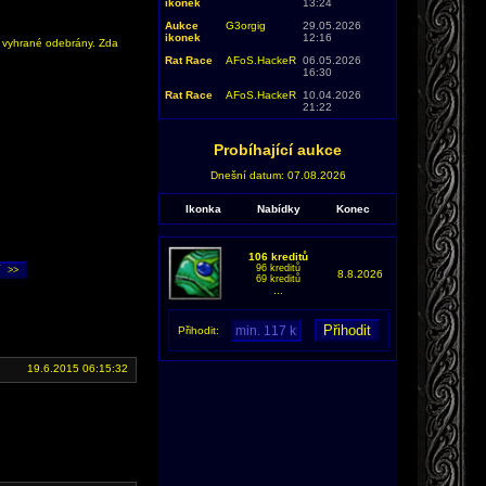
ikonek
13:24
Aukce
G3orgig
29.05.2026
ikonek
12:16
y vyhrané odebrány. Zda
Rat Race
AFoS.HackeR
06.05.2026
16:30
Rat Race
AFoS.HackeR
10.04.2026
21:22
Probíhající aukce
Dnešní datum: 07.08.2026
Ikonka
Nabídky
Konec
106 kreditů
96 kreditů
8.8.2026
69 kreditů
...
Přihodit:
19.6.2015 06:15:32