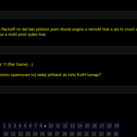
ackeR mi dal ban protoze jsem dostal anginu a nemohl hrat a ani to zrusit
 se a mohl pristi tyden hrat
uz' !! (Rat Game) :-)
misto spamovani tu) radeji prihlasit do toho KotH turnaje?
1
2
3
4
5
6
7
8
10
11
12
13
14
15
16
17
18
19
9
20
21
22
23
24
25
26
27
28
29
30
31
32
33
34
35