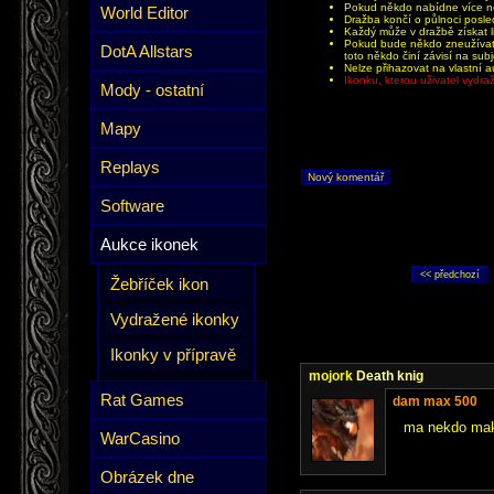
Pokud někdo nabídne více než
World Editor
Dražba končí o půlnoci posle
Každý může v dražbě získat li
Pokud bude někdo zneužívat 
DotA Allstars
toto někdo činí závisí na sub
Nelze přihazovat na vlastní a
Ikonku, kterou uživatel vydr
Mody - ostatní
Mapy
Replays
Nový komentář
Software
Aukce ikonek
Žebříček ikon
Vydražené ikonky
Ikonky v přípravě
mojork
Death knig
Rat Games
dam max 500
ma nekdo mako
WarCasino
Obrázek dne