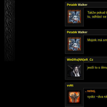
Petabik
Walker
Takže pokud t
tu, odhlásí s
Petabik
Walker
Mojork má smů
WinDRu[NN]eR_Cz
jestli to s t
voNt
.. neboj,
vydrz ~dva ro