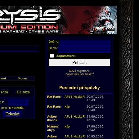
Jméno:
Heslo:
Zapamatovat
Přihlásit
Nová registrace
Zapomněli jste heslo?
átek
Konec
Poslední příspěvky
.2026
8.8.2026
Rat Race
AFoS.HackeR
20.07.2026
17:43
dit:
Rat Race
Kilo
20.07.2026
(min. 117 kreditů)
08:49
Aukce
AFoS.HackeR
24.06.2026
ikonek
16:15
Hlášení
Kilo
17.06.2026
chyb
23:42
Aukce
AFoS.HackeR
30.05.2026