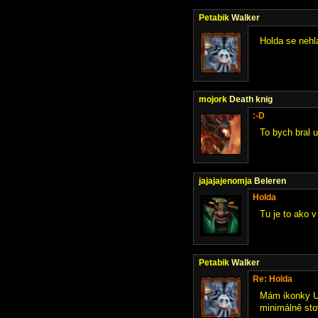
Petabik
Walker
Holda se nehl
mojork
Death knig
:-D
To bych bral u
jajajajenomja
Beleren
Holda
Tu je to ako v
Petabik
Walker
Re: Holda
Mám ikonky Ut
minimálně sto