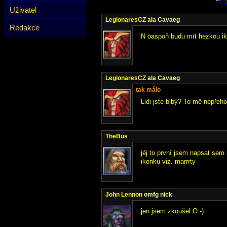
Uživatel
LegionaresCZ
ala Cavaeg
Redakce
N oaspoň budu mít hezkou i
LegionaresCZ
ala Cavaeg
tak málo
Lidi jste blbý? To mě nepřeh
TheBus
jéj to první jsem napsat sem 
ikonku viz. marrrty
John Lennon
omfg nick
jen jsem zkoušel O:-)