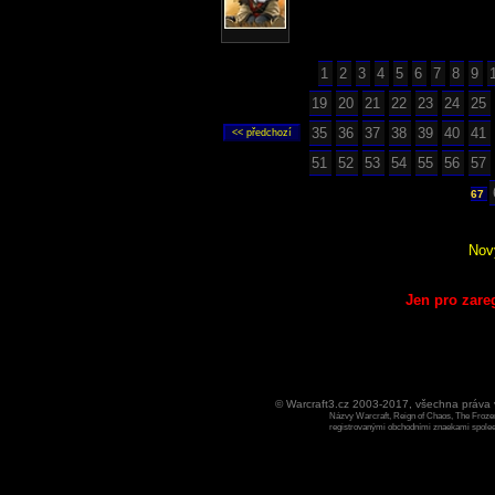
1
2
3
4
5
6
7
8
9
19
20
21
22
23
24
25
35
36
37
38
39
40
41
51
52
53
54
55
56
57
67
Nov
Jen pro zare
© Warcraft3.cz 2003-2017, všechna práv
Názvy Warcraft, Reign of Chaos, The Frozen
registrovanými obchodními znaekami spoleen