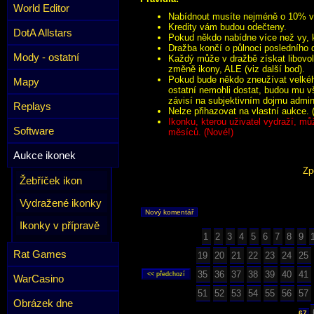
World Editor
Nabídnout musíte nejméně o 10% víc
Kredity vám budou odečteny.
DotA Allstars
Pokud někdo nabídne více než vy, k
Dražba končí o půlnoci posledního 
Mody - ostatní
Každý může v dražbě získat libovol
změně ikony, ALE (viz další bod).
Pokud bude někdo zneužívat velkého
Mapy
ostatní nemohli dostat, budou mu v
závisí na subjektivním dojmu admini
Replays
Nelze přihazovat na vlastní aukce. 
Ikonku, kterou uživatel vydraží, mů
Software
měsíců. (Nové!)
Aukce ikonek
Zp
Žebříček ikon
Vydražené ikonky
Nový komentář
Ikonky v přípravě
1
2
3
4
5
6
7
8
9
Rat Games
19
20
21
22
23
24
25
35
36
37
38
39
40
41
WarCasino
51
52
53
54
55
56
57
Obrázek dne
67