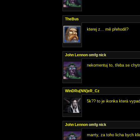
TheBus
kterej z... mě přehodil?
John Lennon
omfg nick
nekomentuj to, třeba se chyt
WinDRu[NN]eR_Cz
5k?? to je ikonka která vypa
John Lennon
omfg nick
marrty, za toho licha bych kl