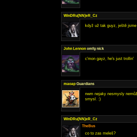
WinDRu[NN]eR_Cz
když už tak guyz, ještě jsme 
John Lennon
omfg nick
c'mon gayz, he's just trollin'
maoap
Guardians
nwm nejaky nesmysly nemůže
smysl. :)
WinDRu[NN]eR_Cz
TheBus
co to zas meleš?