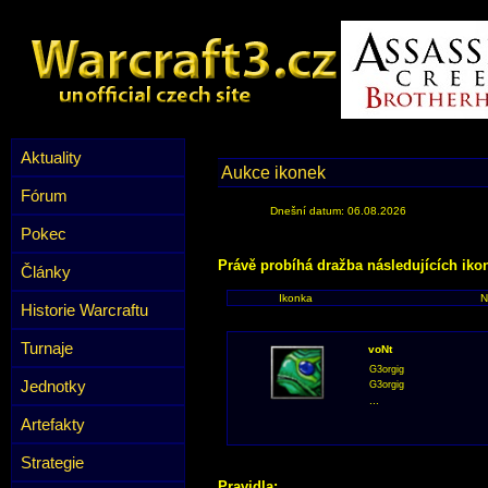
Aktuality
Aukce ikonek
Fórum
Dnešní datum: 06.08.2026
Pokec
Právě probíhá dražba následujících iko
Články
Ikonka
N
Historie Warcraftu
Turnaje
voNt
G3orgig
Jednotky
G3orgig
...
Artefakty
Strategie
Pravidla: