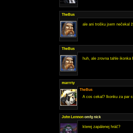
TheBus
ale ani trošku jsem nečekal ž
TheBus
huh, ale zrovna tahle ikonka
marrrty
TheBus
A cos cekal? Ikonku za par 
John Lennon
omfg nick
kterej zapálenej hráč?