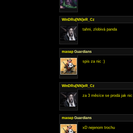
WinDRu[NN]eR_Cz
tahni, zlobivá panda
maoap
Guardians
spis za nic :)
WinDRu[NN]eR_Cz
za 3 měsíce se prodá jak nic 
maoap
Guardians
xD nejenom trochu