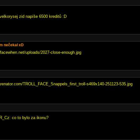
velkorysej zid napíše 6500 kreditů :D
sem nečekal xD
facewhen.net/uploads/2027-close-enough.jpg
sharenator.com/TROLL_FACE_Snappels_first_troll-s469x140-251123-535.jpg
_Cz: co to bylo za ikonu?