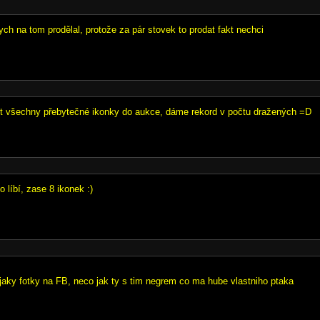
bych na tom prodělal, protože za pár stovek to prodat fakt nechci
t všechny přebytečné ikonky do aukce, dáme rekord v počtu dražených =D
o líbí, zase 8 ikonek :)
jaky fotky na FB, neco jak ty s tim negrem co ma hube vlastniho ptaka