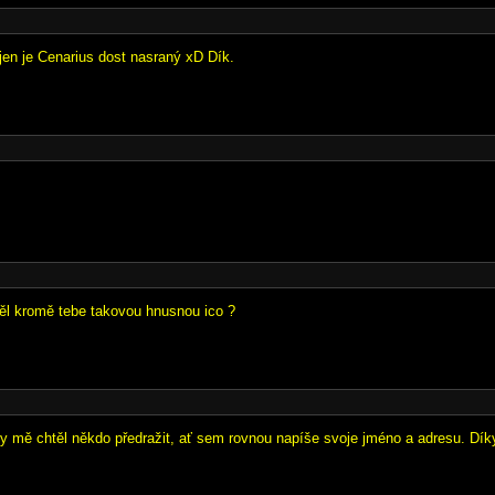
jen je Cenarius dost nasraný xD Dík.
ěl kromě tebe takovou hnusnou ico ?
y mě chtěl někdo předražit, ať sem rovnou napíše svoje jméno a adresu. Dík