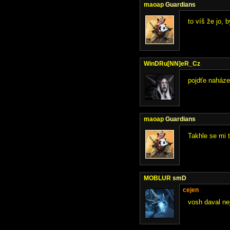
maoap
Guardians
to víš že jo, 
WinDRu[NN]eR_Cz
pojdťe naháze
maoap
Guardians
Takhle se mi t
MOBLUR
smD
cejen
vosh daval ne