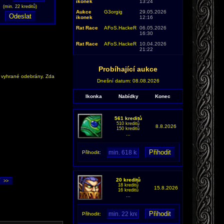
ikonek
13:24
(min. 22 kreditů)
Aukce
G3orgig
29.05.2026
ikonek
12:16
Rat Race
AFoS.HackeR
06.05.2026
16:30
Rat Race
AFoS.HackeR
10.04.2026
21:22
Probíhající aukce
y vyhrané odebrány. Zda
Dnešní datum: 08.08.2026
Ikonka
Nabídky
Konec
561 kreditů
510 kreditů
8.8.2026
150 kreditů
...
Přihodit:
20 kreditů
18 kreditů
15.8.2026
16 kreditů
...
Přihodit: