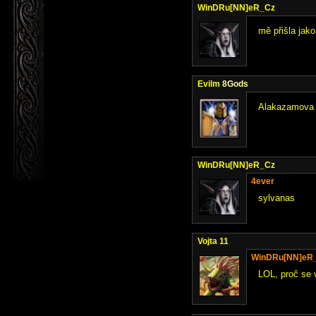
WinDRu[NN]eR_Cz
mě přišla jak
Evilm
8Gods
Alakazamova st
WinDRu[NN]eR_Cz
4ever
sylvanas
Vojta 11
WinDRu[NN]eR
LOL, proč se