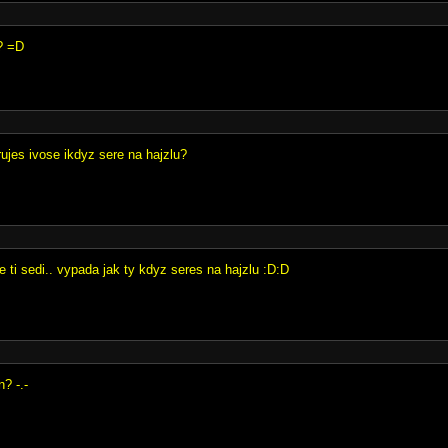
? =D
ujes ivose ikdyz sere na hajzlu?
 ti sedi.. vypada jak ty kdyz seres na hajzlu :D:D
? -.-