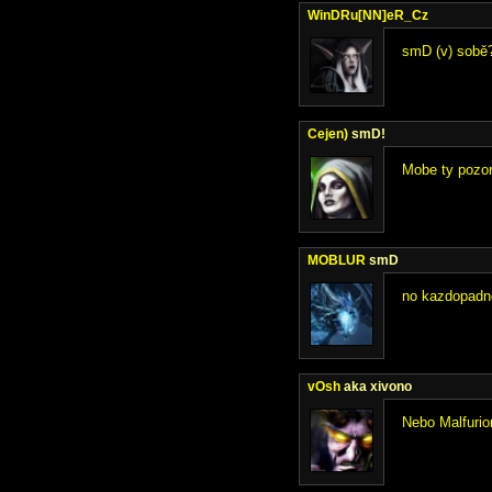
WinDRu[NN]eR_Cz
smD (v) sobě
Cejen)
smD!
Mobe ty pozor
MOBLUR
smD
no kazdopadne
vOsh
aka xivono
Nebo Malfurion