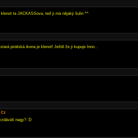
o klenot ta JACKASSova, teď ji má nějaký šulin ^^
ará pirátská ikona je klenot! Ještě že ji kupuje Inno...
_Cz
 vzdáváš nagy? :D