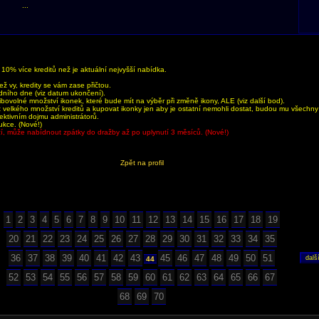
...
0% více kreditů než je aktuální nejvyšší nabídka.
 vy, kredity se vám zase přičtou.
dního dne (viz datum ukončení).
bovolné množství ikonek, které bude mít na výběr při změně ikony, ALE (viz další bod).
velkého množství kreditů a kupovat ikonky jen aby je ostatní nemohli dostat, budou mu všechn
jektivním dojmu administrátorů.
ukce. (Nové!)
aží, může nabídnout zpátky do dražby až po uplynutí 3 měsíců. (Nové!)
Zpět na profil
1
2
3
4
5
6
7
8
9
10
11
12
13
14
15
16
17
18
19
20
21
22
23
24
25
26
27
28
29
30
31
32
33
34
35
36
37
38
39
40
41
42
43
45
46
47
48
49
50
51
44
52
53
54
55
56
57
58
59
60
61
62
63
64
65
66
67
68
69
70