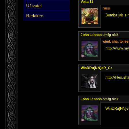
Vojta 11
Uživatel
ross
Bomba jak si 
Redakce
John Lennon
omfg nick
wind, aha, to j
http://www.my
WinDRu[NN]eR_Cz
http://files.
John Lennon
omfg nick
WinDRu[NN]eR