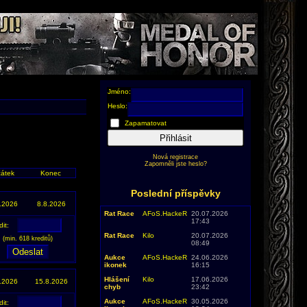
Jméno:
Heslo:
Zapamatovat
Přihlásit
Nová registrace
Zapomněli jste heslo?
átek
Konec
Poslední příspěvky
.2026
8.8.2026
Rat Race
AFoS.HackeR
20.07.2026
17:43
dit:
Rat Race
Kilo
20.07.2026
(min. 618 kreditů)
08:49
Aukce
AFoS.HackeR
24.06.2026
ikonek
16:15
Hlášení
Kilo
17.06.2026
.2026
15.8.2026
chyb
23:42
Aukce
AFoS.HackeR
30.05.2026
dit: