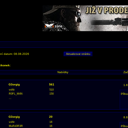
ní datum: 08.08.2026
 ikonek:
Nabídky
Zač
G3orgig
561
1.8
voNt
510
R0FL_M4N
150
Přiho
...
G3orgig
20
8.8
voNt
18
MuRd3R3R
16
Přiho