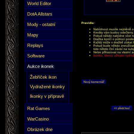
World Editor
DotA Allstars
Pravidla:
Mody - ostatní
Nabídnout musíte nejméně o 1
Kredity vám budou odečteny.
Mapy
Pokud někdo nabídne více než
Dražba končí o půlnoci posle
Každý může v dražbě získat li
Replays
Pokud bude někdo zneužívat 
toto někdo činí závisí na sub
Nelze přihazovat na vlastní a
Software
Ikonku, kterou uživatel vydr
Aukce ikonek
Žebříček ikon
Nový komentář
Vydražené ikonky
Ikonky v přípravě
Rat Games
WarCasino
Obrázek dne