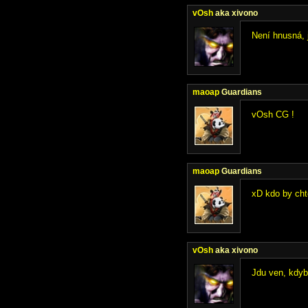
vOsh
aka xivono
Není hnusná, 
maoap
Guardians
vOsh CG !
maoap
Guardians
xD kdo by cht
vOsh
aka xivono
Jdu ven, kdyb