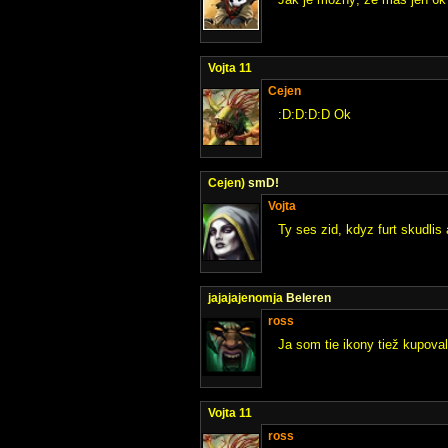
Vojta 11
Cejen
:D:D:D:D Ok
Cejen)
smD!
Vojta
Ty ses zid, kdyz furt skudlis
jajajajenomja
Beleren
ross
Ja som tie ikony tiež kupoval
Vojta 11
ross