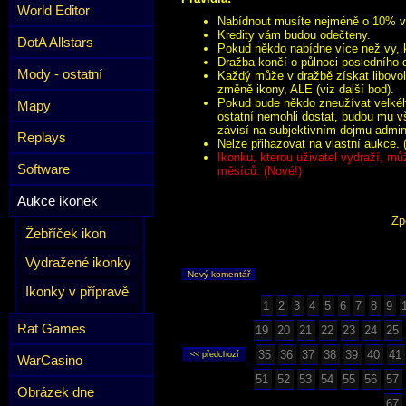
World Editor
Nabídnout musíte nejméně o 10% víc
Kredity vám budou odečteny.
DotA Allstars
Pokud někdo nabídne více než vy, k
Dražba končí o půlnoci posledního 
Mody - ostatní
Každý může v dražbě získat libovol
změně ikony, ALE (viz další bod).
Pokud bude někdo zneužívat velkého
Mapy
ostatní nemohli dostat, budou mu v
závisí na subjektivním dojmu admini
Replays
Nelze přihazovat na vlastní aukce. 
Ikonku, kterou uživatel vydraží, mů
Software
měsíců. (Nové!)
Aukce ikonek
Zp
Žebříček ikon
Vydražené ikonky
Nový komentář
Ikonky v přípravě
1
2
3
4
5
6
7
8
9
Rat Games
19
20
21
22
23
24
25
35
36
37
38
39
40
41
WarCasino
51
52
53
54
55
56
57
Obrázek dne
67