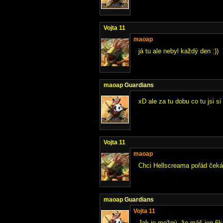
Vojta 11
maoap
já tu ale nebyl každý den :))
maoap
Guardians
xD ale za tu dobu co tu jsi s
Vojta 11
maoap
Chci Hellscreama pořád ček
maoap
Guardians
Vojta 11
Jak je možný, že máš jen 6k