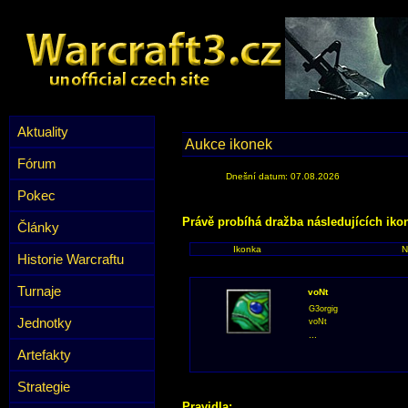
Aktuality
Aukce ikonek
Fórum
Dnešní datum: 07.08.2026
Pokec
Právě probíhá dražba následujících iko
Články
Ikonka
N
Historie Warcraftu
Turnaje
voNt
G3orgig
Jednotky
voNt
...
Artefakty
Strategie
Pravidla: