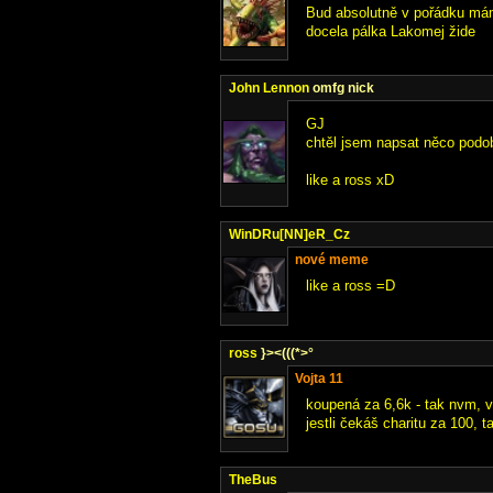
Bud absolutně v pořádku mám 
docela pálka Lakomej žide
John Lennon
omfg nick
GJ
chtěl jsem napsat něco podob
like a ross xD
WinDRu[NN]eR_Cz
nové meme
like a ross =D
ross
}><(((*>°
Vojta 11
koupená za 6,6k - tak nvm, 
jestli čekáš charitu za 100, t
TheBus