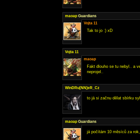
maoap
Guardians
Vojta 11
Tak to jo :) xD
Vojta 11
maoap
Fakt dlouho se tu nebyl.. a 
neprojel..
WinDRu[NN]eR_Cz
to já si začnu dělat sbírku s
maoap
Guardians
já počítám 10 měsíců za rok, 