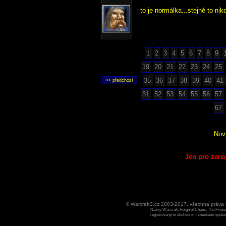
to je normálka...stejně to nik
1
2
3
4
5
6
7
8
9
19
20
21
22
23
24
25
35
36
37
38
39
40
41
51
52
53
54
55
56
57
67
Nov
Jen pro zare
© Warcraft3.cz 2003-2017, všechna práv
Názvy Warcraft, Reign of Chaos, The Frozen
registrovanými obchodními znaekami spoleen