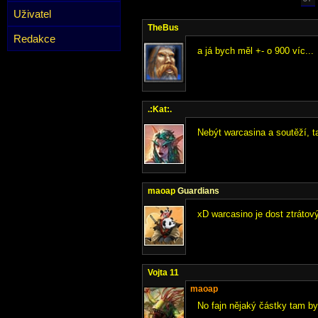
Uživatel
TheBus
Redakce
a já bych měl +- o 900 víc...
.:Kat:.
Nebýt warcasina a soutěží, 
maoap
Guardians
xD warcasino je dost ztrátový
Vojta 11
maoap
No fajn nějaký částky tam byl