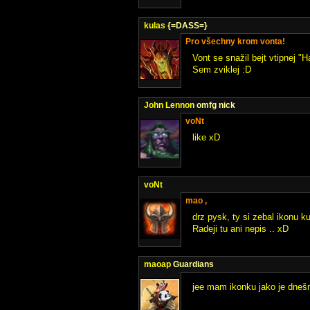
kulas
{=DASS=}
Pro všechny krom vonta!
Vont se snažil bejt vtipnej 
Sem zviklej :D
John Lennon
omfg nick
voNt
like xD
voNt
mao ,
drz pysk, ty si zebal ikonu k
Radeji tu ani nepis .. xD
maoap
Guardians
jee mam ikonku jako je dnešn