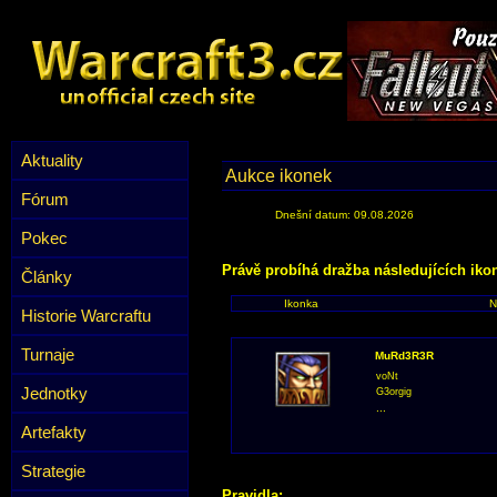
Aktuality
Aukce ikonek
Fórum
Dnešní datum: 09.08.2026
Pokec
Právě probíhá dražba následujících iko
Články
Ikonka
N
Historie Warcraftu
Turnaje
MuRd3R3R
voNt
Jednotky
G3orgig
...
Artefakty
Strategie
Pravidla: