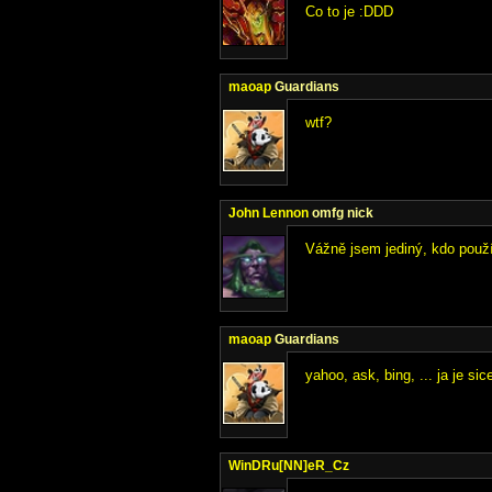
Co to je :DDD
maoap
Guardians
wtf?
John Lennon
omfg nick
Vážně jsem jediný, kdo použí
maoap
Guardians
yahoo, ask, bing, ... ja je si
WinDRu[NN]eR_Cz