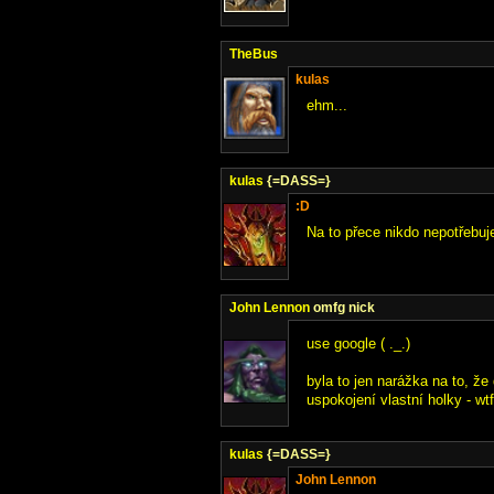
TheBus
kulas
ehm...
kulas
{=DASS=}
:D
Na to přece nikdo nepotřebuj
John Lennon
omfg nick
use google ( ._.)
byla to jen narážka na to, že
uspokojení vlastní holky - wt
kulas
{=DASS=}
John Lennon