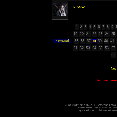
jj, tocko
1
2
3
4
5
6
7
8
9
19
20
21
22
23
24
25
35
36
37
39
40
41
38
51
52
53
54
55
56
57
67
Nov
Jen pro zare
© Warcraft3.cz 2003-2017, všechna práv
Názvy Warcraft, Reign of Chaos, The Frozen
registrovanými obchodními znaekami spoleen