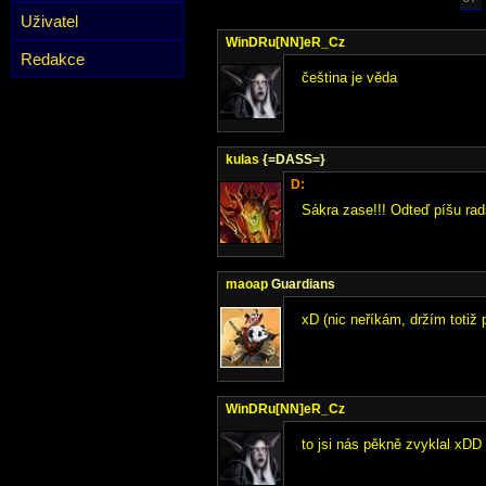
Uživatel
WinDRu[NN]eR_Cz
Redakce
čeština je věda
kulas
{=DASS=}
D:
Sákra zase!!! Odteď píšu rad
maoap
Guardians
xD (nic neříkám, držím totiž 
WinDRu[NN]eR_Cz
to jsi nás pěkně zvyklal xDD