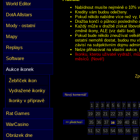
World Editor
Nabídnout musíte nejméně o 10% víc
Kredity vám budou odečteny.
DotA Allstars
Pokud někdo nabídne více než vy, k
Dražba končí o půlnoci posledního 
Mody - ostatní
Každý může v dražbě získat libovol
změně ikony, ALE (viz další bod).
Pokud bude někdo zneužívat velkého
Mapy
ostatní nemohli dostat, budou mu v
závisí na subjektivním dojmu admini
Replays
Nelze přihazovat na vlastní aukce. 
Ikonku, kterou uživatel vydraží, mů
Software
měsíců. (Nové!)
Aukce ikonek
Zp
Žebříček ikon
Vydražené ikonky
Nový komentář
Ikonky v přípravě
1
2
3
4
5
6
7
8
9
Rat Games
19
20
21
22
23
24
25
35
36
37
39
40
41
38
WarCasino
51
52
53
54
55
56
57
Obrázek dne
67