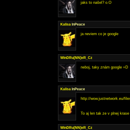
jaks to našel? o.O
Kalisa
InPeace
ja neviem co je google
WinDRu[NN]eR_Cz
neboj, taky znám google =D
Kalisa
InPeace
http://wow.justnetwork.eu/fi
To aj len tak ze v plnej krase
WinDRu[NN]eR_Cz