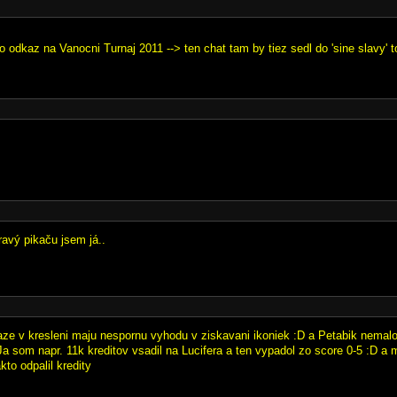
o odkaz na Vanocni Turnaj 2011 --> ten chat tam by tiez sedl do 'sine slavy' 
ravý pikaču jsem já..
taze v kresleni maju nespornu vyhodu v ziskavani ikoniek :D a Petabik nemalo
a som napr. 11k kreditov vsadil na Lucifera a ten vypadol zo score 0-5 :D a 
kto odpalil kredity