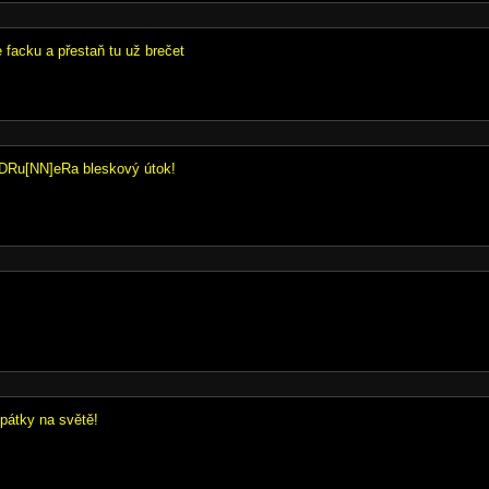
 facku a přestaň tu už brečet
nDRu[NN]eRa bleskový útok!
zpátky na světě!