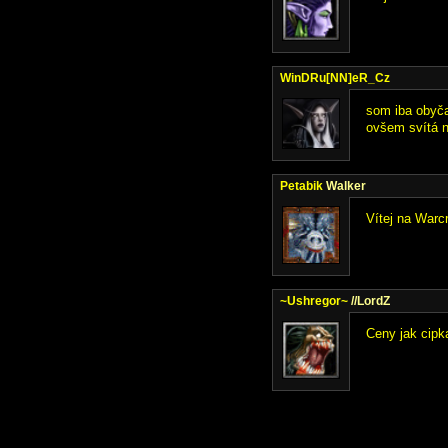
WinDRu[NN]eR_Cz
som iba obyča
ovšem svítá n
Petabik
Walker
Vítej na Warcr
~Ushregor~
//LordZ
Ceny jak cipka