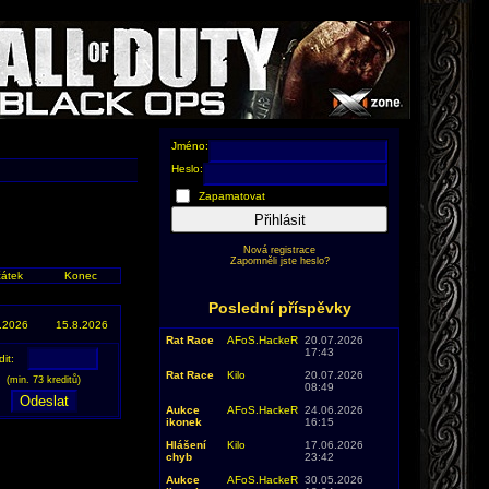
Jméno:
Heslo:
Zapamatovat
Přihlásit
Nová registrace
Zapomněli jste heslo?
átek
Konec
Poslední příspěvky
.2026
15.8.2026
Rat Race
AFoS.HackeR
20.07.2026
17:43
dit:
Rat Race
Kilo
20.07.2026
(min. 73 kreditů)
08:49
Aukce
AFoS.HackeR
24.06.2026
ikonek
16:15
Hlášení
Kilo
17.06.2026
chyb
23:42
Aukce
AFoS.HackeR
30.05.2026