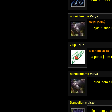
dražbě? díky 
nonnickname
Verya
Nejsi jediný
Přijde ti snad
7.up
EcHo
ja jenom ja! :D
a porad jsem 
nonnickname
Verya
Pořád jsem tu
Dandelion
majster
čo je toto za