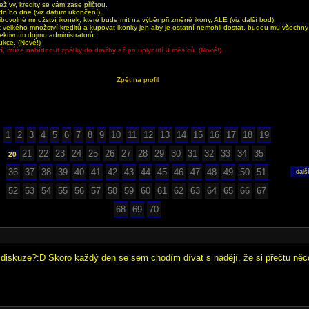
 vy, kredity se vám zase přičtou.
dního dne (viz datum ukončení).
bovolné množství ikonek, které bude mít na výběr při změně ikony, ALE (viz další bod).
velkého množství kreditů a kupovat ikonky jen aby je ostatní nemohli dostat, budou mu všechn
jektivním dojmu administrátorů.
ukce. (Nové!)
aží, může nabídnout zpátky do dražby až po uplynutí 3 měsíců. (Nové!)
Zpět na profil
1
2
3
4
5
6
7
8
9
10
11
12
13
14
15
16
17
18
19
21
22
23
24
25
26
27
28
29
30
31
32
33
34
35
20
36
37
38
39
40
41
42
43
44
45
46
47
48
49
50
51
52
53
54
55
56
57
58
59
60
61
62
63
64
65
66
67
68
69
70
 diskuze?:D Skoro každý den se sem chodím dívat s nadějí, že si přečtu ně