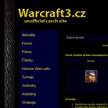
Aktuality
Aukce ikonek
Fórum
Dneš
Pokec
Právě probíhá dražba následujících
Články
Ikonka
Historie Warcraftu
Turnaje
Jednotky
Artefakty
Pravidla:
Strategie
Nabídnout musíte nejméně o 1
Kredity vám budou odečteny.