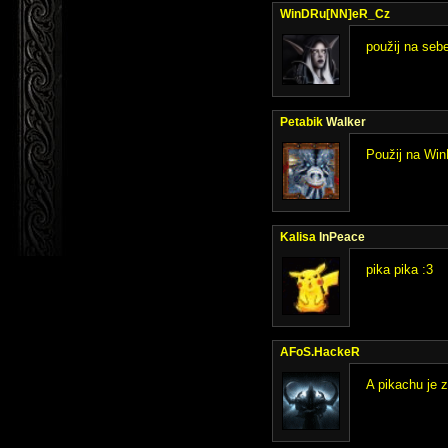
WinDRu[NN]eR_Cz
použij na sebe
Petabik
Walker
Použij na Wi
Kalisa
InPeace
pika pika :3
AFoS.HackeR
A pikachu je 