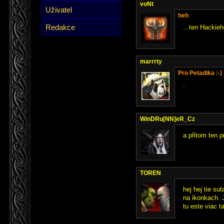
voNt
Uživatel
heh
Redakce
.. ten Hackieh
marrrty
Pro Petadika :-)
.
WinDRu[NN]eR_Cz
a přitom ten p
TOREN
hej hej tie su
na ikonkach. J
tu este viac ta