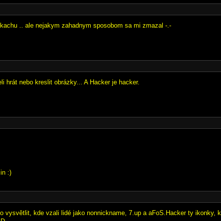
 pikachu .. ale nejakym zahadnym sposobom sa mi zmazal -.-
 hrát nebo kreslit obrázky... A Hacker je hacker.
n :)
 vysvětlit, kde vzali lidé jako nonnickname, 7.up a aFoS.Hacker ty ikonky, k