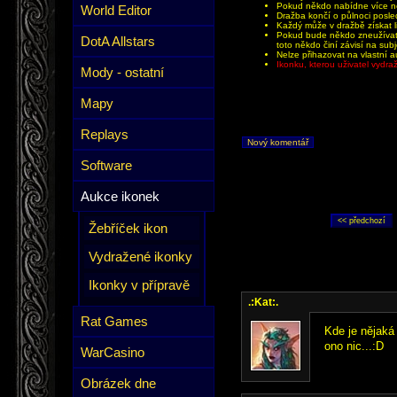
Pokud někdo nabídne více než
World Editor
Dražba končí o půlnoci posle
Každý může v dražbě získat li
Pokud bude někdo zneužívat 
DotA Allstars
toto někdo činí závisí na sub
Nelze přihazovat na vlastní a
Ikonku, kterou uživatel vydr
Mody - ostatní
Mapy
Replays
Nový komentář
Software
Aukce ikonek
Žebříček ikon
Vydražené ikonky
Ikonky v přípravě
.:Kat:.
Rat Games
Kde je nějaká
ono nic...:D
WarCasino
Obrázek dne