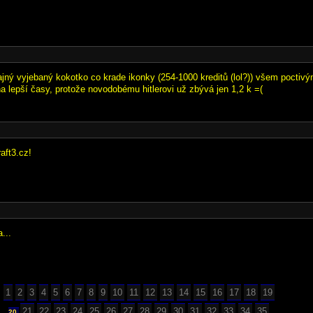
jný vyjebaný kokotko co krade ikonky (254-1000 kreditů (lol?)) všem poctivý
a lepší časy, protože novodobému hitlerovi už zbývá jen 1,2 k =(
aft3.cz!
...
1
2
3
4
5
6
7
8
9
10
11
12
13
14
15
16
17
18
19
21
22
23
24
25
26
27
28
29
30
31
32
33
34
35
20