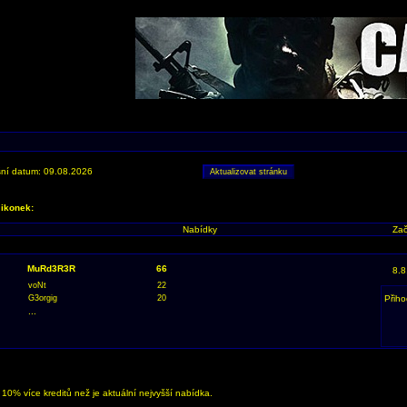
ní datum: 09.08.2026
 ikonek:
Nabídky
Zač
MuRd3R3R
66
8.8
voNt
22
G3orgig
20
Přiho
...
0% více kreditů než je aktuální nejvyšší nabídka.