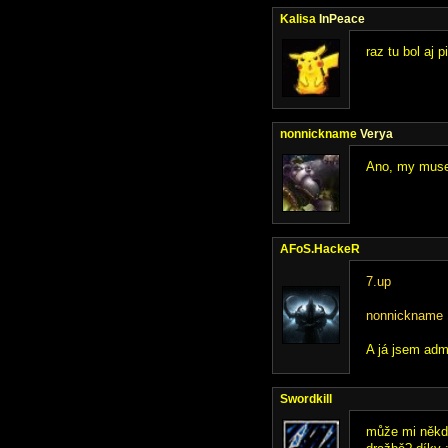
Kalisa
InPeace
raz tu bol aj
nonnickname
Verya
Ano, my museli
AFoS.HackeR
7.up
nonnickname
A já jsem admi
Swordkill
může mi někdo