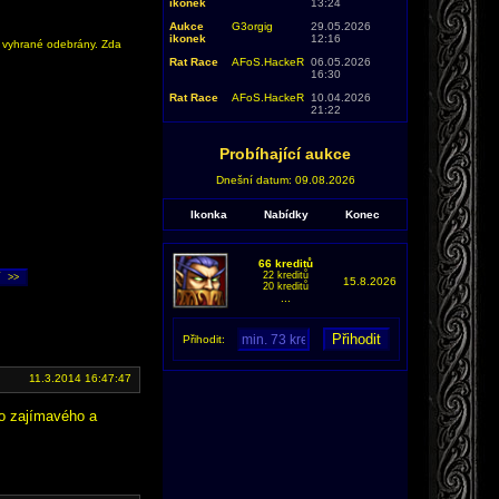
ikonek
13:24
Aukce
G3orgig
29.05.2026
ikonek
12:16
y vyhrané odebrány. Zda
Rat Race
AFoS.HackeR
06.05.2026
16:30
Rat Race
AFoS.HackeR
10.04.2026
21:22
Probíhající aukce
Dnešní datum: 09.08.2026
Ikonka
Nabídky
Konec
66 kreditů
22 kreditů
15.8.2026
20 kreditů
...
Přihodit:
11.3.2014 16:47:47
co zajímavého a