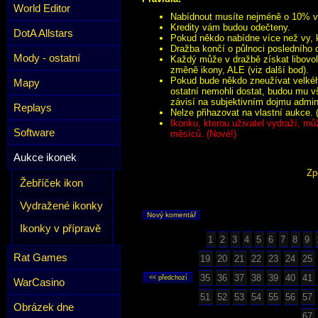
World Editor
Nabídnout musíte nejméně o 10% víc
Kredity vám budou odečteny.
DotA Allstars
Pokud někdo nabídne více než vy, k
Dražba končí o půlnoci posledního 
Mody - ostatní
Každý může v dražbě získat libovol
změně ikony, ALE (viz další bod).
Pokud bude někdo zneužívat velkého
Mapy
ostatní nemohli dostat, budou mu v
závisí na subjektivním dojmu admini
Replays
Nelze přihazovat na vlastní aukce. 
Ikonku, kterou uživatel vydraží, mů
Software
měsíců. (Nové!)
Aukce ikonek
Zp
Žebříček ikon
Vydražené ikonky
Nový komentář
Ikonky v přípravě
1
2
3
4
5
6
7
8
9
Rat Games
19
20
21
22
23
24
25
35
36
37
38
39
40
41
WarCasino
51
52
53
54
55
56
57
Obrázek dne
67