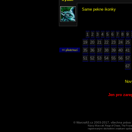
Same pekne ikonky
1
2
3
4
5
6
7
8
9
19
20
21
22
23
24
25
35
36
37
38
39
40
41
51
52
53
54
55
56
57
67
Nov
Jen pro zare
© Warcraft3.cz 2003-2017, všechna práv
Názvy Warcraft, Reign of Chaos, The Frozen
registrovanými obchodními znaekami spoleen