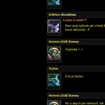
DrMrkev
MoonBlade
A jinak to nejde??
Není jinej způsob jak získat 
lovce démonů) :-P
Nortent-LEGIE
Bunney
Výprodej >.<
Trytton
A ta je hezka
Nortent-LEGIE
Bunney
No a abych jen nemluvil, tak 