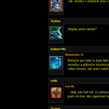
Tak, ikonky v přípravě jsou v
Trytton
Hrajete jeste nekdo?
kailash
HU
Muhahaha :D
Bohužel pro tebe to byla fak
zkoušku a půlnoční krizová p
celou minutu, tak jsem zaše
voNt
kurnik,
.. tady sou furt lidi, co priha
jsem on-line, ale zapomnel na 
Trytton