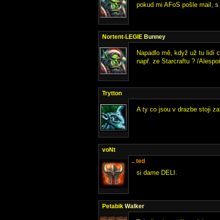
pokud mi AFoS pošle mail, s 
Nortent-LEGIE
Bunney
Napadlo mě, když už tu lidí ch
např. ze Starcraftu ? /Alespo
Trytton
A ty co jsou v drazbe stoji za
voNt
.. ted
si dame DELI.
Petabik
Walker