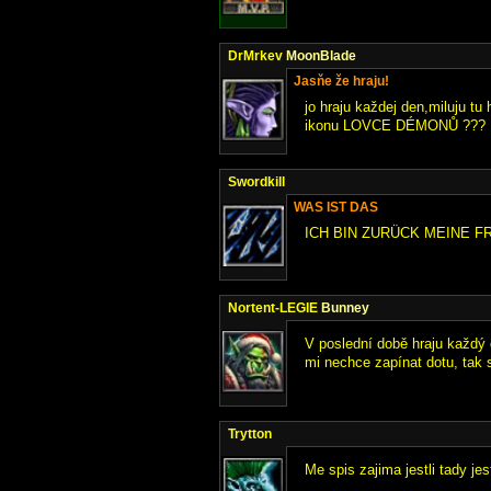
DrMrkev
MoonBlade
Jasňe že hraju!
jo hraju každej den,miluju tu
ikonu LOVCE DÉMONŮ ???
Swordkill
WAS IST DAS
ICH BIN ZURÜCK MEINE F
Nortent-LEGIE
Bunney
V poslední době hraju každý
mi nechce zapínat dotu, tak
Trytton
Me spis zajima jestli tady je