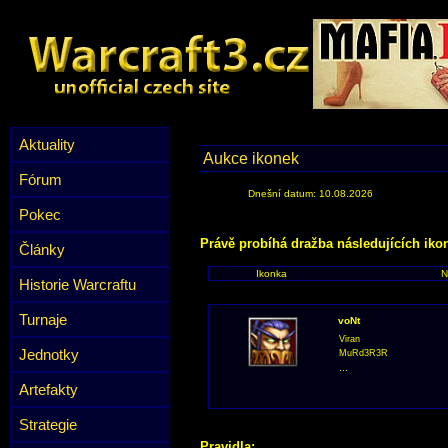
Aktuality
Aukce ikonek
Fórum
Dnešní datum: 10.08.2026
Pokec
Právě probíhá dražba následujících iko
Články
Ikonka
N
Historie Warcraftu
Turnaje
voNt
Viran
Jednotky
MuRd3R3R
...
Artefakty
Strategie
Pravidla: