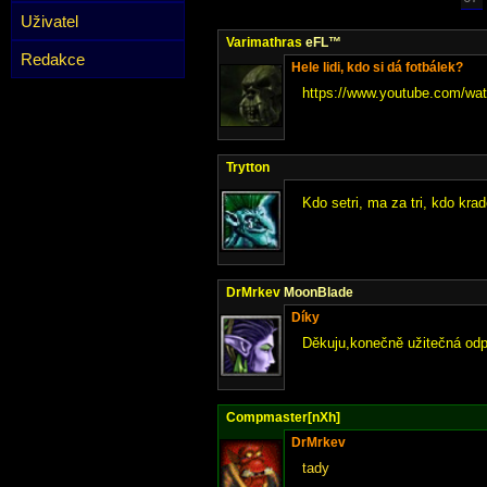
Uživatel
Varimathras
eFL™
Redakce
Hele lidi, kdo si dá fotbálek?
https://www.youtube.com/w
Trytton
Kdo setri, ma za tri, kdo kra
DrMrkev
MoonBlade
Díky
Děkuju,konečně užitečná odpo
Compmaster[nXh]
DrMrkev
tady