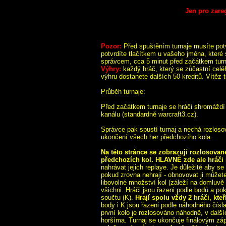
Jen pro zare
Pozor:
Před spuštěním turnaje musíte potv
potvrdíte tlačítkem u vašeho jména, které
správcem, cca 5 minut před začátkem turn
Výhry:
každý hráč, který se zůčastní celé
výhru dostanete dalších 50 kreditů. Vítěz t
Průběh turnaje:
Před začátkem turnaje se hráči shromáždí 
kanálu (standardně warcraft3.cz).
Správce pak spustí turnaj a nechá rozlosov
ukončení všech her předchozího kola.
Na této stránce se zobrazují rozlosované
předchozích kol. HLAVNĚ zde ale hráči 
nahrávat jejich replaye. Je důležité aby se 
pokud zrovna nehrají - obnovovat ji můžet
libovolné množství kol (záleží na domluvě 
všichni. Hráči jsou řazeni podle bodů a po
součtu (K).
Hrají spolu vždy 2 hráči, kte
body i K jsou řazeni podle náhodného čísl
první kolo je rozlosováno náhodně, v další
horšíma. Turnaj se ukončuje finálovým záp