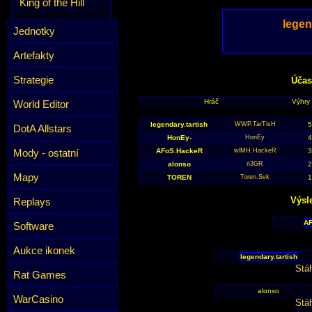
King of the Hill
legen
Jednotky
Artefakty
Strategie
Účas
Hráč
Výhry
World Editor
legendary.tartish
WWP.TarTisH
DotA Allstars
HonEy-
HonEy
Mody - ostatní
AFoS.HackeR
wlMH.HackeR
alonso
n3GR
Mapy
TOREN
Toren.Svk
Výsl
Replays
A
Software
Aukce ikonek
legendary.tartish
Stá
Rat Games
alonso
WarCasino
Stá