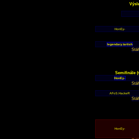
Výsl
HonEy-
legendary.tartish
Stá
Semifinále (
HonEy-
Stá
AFoS.HackeR
Stá
HonEy-