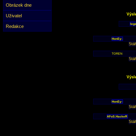
Obrázek dne
Výsl
Uživatel
leg
Redakce
HonEy-
Stá
TOREN
Stá
Výsl
HonEy-
Stá
AFoS.HackeR
Stá