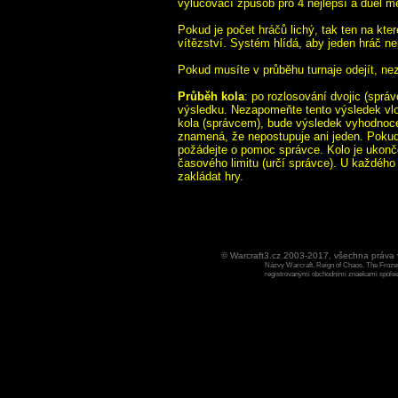
vylučovací způsob pro 4 nejlepší a duel m
Pokud je počet hráčů lichý, tak ten na kt
vítězství. Systém hlídá, aby jeden hráč n
Pokud musíte v průběhu turnaje odejít, ne
Průběh kola
: po rozlosování dvojic (sprá
výsledku. Nezapomeňte tento výsledek vlo
kola (správcem), bude výsledek vyhodnoce
znamená, že nepostupuje ani jeden. Poku
požádejte o pomoc správce. Kolo je ukonč
časového limitu (určí správce). U každého 
zakládat hry.
© Warcraft3.cz 2003-2017, všechna práv
Názvy Warcraft, Reign of Chaos, The Frozen
registrovanými obchodními znaekami spoleen