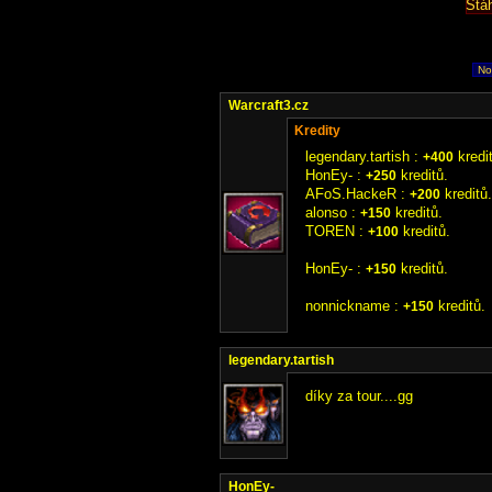
Stá
No
Warcraft3.cz
Kredity
legendary.tartish :
kredi
+400
HonEy- :
kreditů.
+250
AFoS.HackeR :
kreditů.
+200
alonso :
kreditů.
+150
TOREN :
kreditů.
+100
HonEy- :
kreditů.
+150
nonnickname :
kreditů.
+150
legendary.tartish
díky za tour....gg
HonEy-