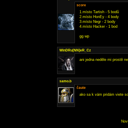
score
1.místo Tartish - 5 bodů
2.místo HonEy - 4 body
3.místo Negr - 2 body
4.místo Hacker - 1 bod
gg wp
WinDRu[NN]eR_Cz
ani jedna neděle mi prostě nev
samo.b
čaute
ako sa k vám pridám viete s
Nov