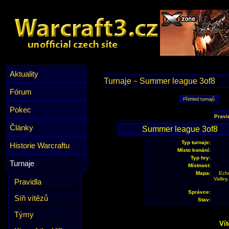
Aktuality
Turnaje
Summer league 3of8
~
Fórum
Pokec
Pravi
Články
Summer league 3of8
Typ turnaje:
Historie Warcraftu
Místo konání:
Typ hry:
Turnaje
Místnost:
Mapa:
Echo
Valley
Pravidla
Správce:
Síň vítězů
Stav:
Týmy
Vít