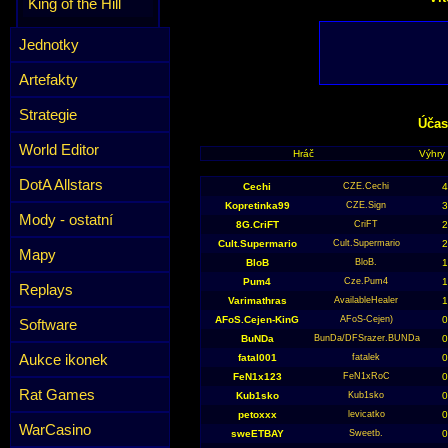
King of the Hill
Jednotky
Artefakty
Strategie
Účas
World Editor
Hráč
Výhry
DotA Allstars
Cechi
CZE.Cechi
Kopretinka99
CZE.Sign
Mody - ostatní
8G.CriFT
CriFT
Cult.Supermario
Cult.Supermario
Mapy
BloB
BloB.
Pum4
Cze.Pum4
Replays
Varimathras
AvailableHealer
AFoS.Cejen-KinG
AFoS-Cejen)
Software
BuNDa
BunDa/DFSrazer.BUNDa
Aukce ikonek
fatal001
fatalek
FeN1x123
FeN1xRoC
Rat Games
Kub1sko
Kub1sko
petoxxx
levicatko
WarCasino
sweETBAY
Sweetb.