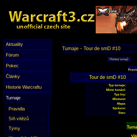
Aktuality
Turnaje
Tour de smD #10
~
Fórum
Pokec
Pravi
Články
Tour de smD #10
Typ turnaje:
Historie Warcraftu
Místo konání:
Typ hry:
Turnaje
Místnost:
Mapa:
Pravidla
Správce:
Stav:
Síň vítězů
Turn
Týmy
Vít