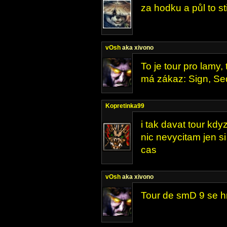
za hodku a půl to s
vOsh
aka xivono
To je tour pro lamy, 
má zákaz: Sign, Se
Kopretinka99
i tak davat tour kdyz
nic nevycitam jen s
cas
vOsh
aka xivono
Tour de smD 9 se hr