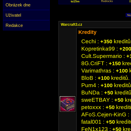
to15m
Redrocks
Obrázek dne
Uživatel
No
Warcraft3.cz
Redakce
Kredity
Cechi :
kreditů
+350
Kopretinka99 :
+20
Cult.Supermario :
+
8G.CriFT :
kred
+150
Varimathras :
k
+100
BloB :
kreditů.
+100
Pum4 :
kreditů
+100
BuNDa :
kreditů
+50
sweETBAY :
kre
+50
petoxxx :
kredit
+50
AFoS.Cejen-KinG :
fatal001 :
kredit
+50
FeN1x123 :
kre
+50