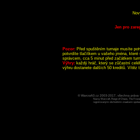
Nov
Jen pro zare
Pozor:
Před spuštěním turnaje musíte potv
potvrdíte tlačítkem u vašeho jména, které
správcem, cca 5 minut před začátkem turn
Výhry:
každý hráč, který se zůčastní celé
výhru dostanete dalších 50 kreditů. Vítěz t
© Warcraft3.cz 2003-2017, všechna práv
Názvy Warcraft, Reign of Chaos, The Frozen
registrovanými obchodními znaekami spoleen