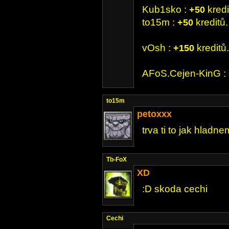
Kub1sko :
kredi
+50
to15m :
kreditů.
+50
vOsh :
kreditů.
+150
AFoS.Cejen-KinG :
to15m
petoxxx
trva ti to jak hladn
Tb-FoX
XD
:D skoda cechi
Cechi