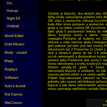
Orc
Human
Začátek je klasický, dva akolyté jdou těži
těžby.Ghúla samozřejmě pošleme těžit dř
Night Elf
150 zlata a postavíme zikkurat.Vycvičí
bude Altar skoro postaven a postavíme 
Undead
ghúla a za hrdinu zvolíme DK.Vycvičíme 
další ghúly.S postaveným hrdinou by měl
dřeva, koupíme kostry a jdeme cree
World Editor
creepujem.Počkáme až budeme mít 210 
zikkurat a stále stavíme ghúly.Creepuje
DotA Allstars
ghúl padnout (od toho jsou tam kostry).P
dokončením tier 2.Postavíme 2x chrám a 
Mody - ostatní
útok a obranu.A jdeme do tier 3.V průb
výcvik nekromantů a dlouhověkost koster
postavit jatky.Postavíme dvě sochy.V ti
Mapy
mistra nekromanta a tvorbu kostlivých mág
Složení armády:10 ghúlů, 5 hnusů
Replays
nekromantů.Musíme si uvědomit, že zde j
musíme pečlivě střežit a ze všeho nejdřív z
Software
Průběh boje:nekromanti zakouzlí na hnus
jednotky jako taureni atd.Hrdinové počastu
bojovat a pak dáme nekromantům automati
Aukce ikonek
novou zpomaluje nepřítelovu armádu.Nekro
Rat Games
WarCasino
(po