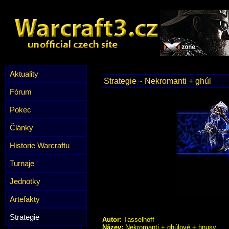
Aktuality
Strategie
Nekromanti + ghúl
~
Fórum
Pokec
Články
Historie Warcraftu
Turnaje
Jednotky
Artefakty
Strategie
Autor:
Tasselhoff
Název:
Nekromanti + ghúlové + hnusy