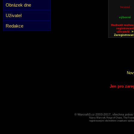
Obrázek dne
hrozné
Uživatel
výborné
Redakce
Hodnotit mohou
registrovaní
uživatelé.
>
Zaregistrovat
Nov
Jen pro zare
© Warcraft3.cz 2003-2017, všechna práv
Názvy Warcraft, Reign of Chaos, The Frozen
registrovanými obchodními znaekami spoleen