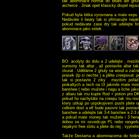
tak abominace normal do bears ale ghul
archerce . Jinak opet klasicky dispel rejuv
Pokud byla bitka vyrovnana a mate expu 
Nedáváte li beary tak si přimasujte nej
pokud nedávate zase dry tak udelejte 
abominace jako stitek .
BO: acolyty do dolu a 2 udelejte , mezit
suroviny tak altar , až postavite altar 
zkurat . Uděláme 2 ghuly na wood a začne
prasek (tp si nechte ) a jděte creepovat .
tak si postavte 2 ziky . mezitím pořá
prokaltych a tech na t3 jakmile mate mon
banshee ( nebo mužete i nagu a liche jako 
z altaru tak mu kupte Rod + potion pro DK
pokud ho nachytáte na creepu tak mu nov
ktery utikaji po uspokojivem pushi jdete 
celkem dost a elf bude pasivni tak postav
banshee a udelejte tak 3-4 banshee a 2-3 
a pokud mate money tak mužete i 3 hera 
dobou se mi osvedcuje PL nebo rangerka
nejakym free slotu a jdete do nej , vypnet
Takže Destama a abominacema do hrdinu