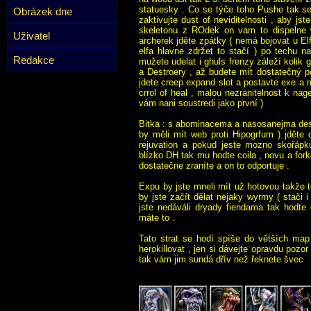
statuesky . Co se týče toho Pushe tak se
Obrázek dne
zaktivujte dust of neviditelnosti , aby j
skeletonu z ROdek on vam to dispelne 
Uživatel
archerek jděte zpátky ( nemá bojovat u E
elfa hlavne zdržet to stačí ) po techu n
Redakce
mužete udelat i ghuls frenzy záleží kolik 
a Destroery , až budete mít dostatečný po
jdete creep expand slot a postavte exe a 
crrol of heal , malou nezranitelnost k n
vám nani soustredi jako první )
Bitka : s abominacema a nasosanejma dest
by měli mít web proti Hipogrfum ) jděte
rejuvation a pokud jeste mozno skořápk
blízko DH tak mu hodte coila , novu a fork
dostatečne zraníte a on to odportuje .
Expu by jste mneli mít už hotovou takže t
by jste začít dělat nejaky wyrmy ( stači 
jste nedáváli dryady fiendama tak hodt
máte to .
Tato strat se hodí spíše do větších map
herokillovat , jen si dávejte opravdu pozor
tak vám jim sundá dřív než řeknete švec