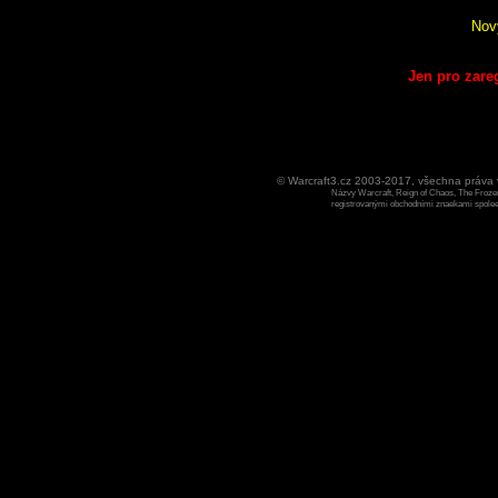
Nov
Jen pro zare
© Warcraft3.cz 2003-2017, všechna práv
Názvy Warcraft, Reign of Chaos, The Frozen
registrovanými obchodními znaekami spoleen