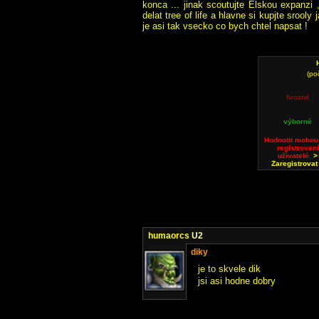
konca ... jinak scoutujte Elskou expanzi
delat tree of life a hlavne si kupjte srool
je asi tak vsecko co bych chtel napsat !
(po
hrozné
výborné
Hodnotit mohou
registrovaní
uživatelé.
>
Zaregistrovat
humaorcs
U2
diky
je to skvele dik
jsi asi hodne dobry