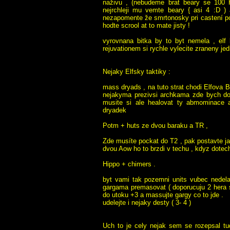
naživu , (nebudeme brat beary se 100 
nejrchleji mu vemte beary { asi 4 :D ) 
nezapomente že smrtonosky pri castení po
hodte scrool at to mate jisty !
vyrovnana bitka by to byt nemela , elf
rejuvationem si rychle vylecite zraneny jed
Nejaky Elfsky taktiky :
mass dryads , na tuto strat chodi Elfova
nejakyma prezivsi archkama zde bych dop
musite si ale healovat ty abmominace a
dryadek
Potm + huts ze dvou baraku a TR ,
Zde musíte pockat do T2 , pak postavte ja
dvou Aow ho to brzdi v techu , kdyz dotec
Hippo + chimers .
byt vami tak pozemni units vubec nedel
gargama premasovat ( doporucuju 2 hera s
do utoku +3 a massujte gargy co to jde .
udelejte i nejaky desty ( 3- 4 )
Uch to je cely nejak sem se rozepsal tud