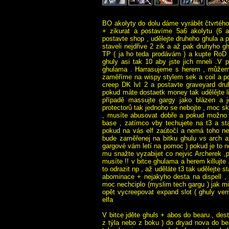
BO akolyty do dolu dáme vyrábět čtvrtéh
+ zikurat a postavíme 5a6 akolytu (6 a
postavte shop , udělejte druheho ghula a po
staveli nejdřive 2 zik a až pak druhyho gh
TP ( ja ho teda prodávám ) a kupte RoD 
ghuly asi tak 10 aby jste jich mneli .V
ghulama . Harrasujeme s herem , můžeme
zaměříme na wispy stylem sek a coil a p
creep DK lvl 2 a postavte graveyard dru
pokud máte dostaetk money tak udělějte l
případě massujte gargy jako blázen a 
protectorů tak jednoho se nebojte , moc s
, musíte abusovat dobře a pokud možno m
base , zatímco vby techujete na t3 a sta
pokud na vás elf zaútočí a nemá toho ne
bude zaměřenej na bitku ghulu vs arch a
gargové vám letí na pomoc ) pokud je to 
mu snažte vyzabijet co nejvic Archerek 
musíte !! v bitce ghulama a herem killujte
to odrazit np , až uděláte t3 tak udělejte
abominace + nejakyho desta na dispell ,
moc nechciplo (myslim tech gargu ) jak mi
opět vycreepovat expand slot ( ghuly vem
elfa
V bitce jděte ghuls + abos do bearu , de
z týla nebo z boku ) do dryad nova do be