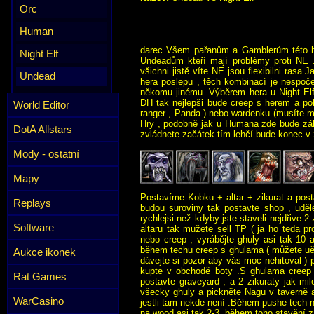
Orc
Human
darec Všem pařanům a Gamblerům této 
Night Elf
Undeadům kteří mají problémy proti NE .
všichni jistě víte NE jsou flexibilni rasa
Undead
hera poslepu , těch kombinací je nespoče
někomu jinému .Výběrem hera u Night Elf
DH tak nejlepši bude creep s herem a po
World Editor
ranger , Panda ) nebo wardenku (musíte mí
Hry , podobně jak u Humana zde bude zál
DotA Allstars
zvládnete začátek tím lehčí bude konec.v z
Mody - ostatní
Mapy
Postavíme Kobku + altar + zikurat a post
Replays
budou suroviny tak postavte shop , uděle
rychlejsi než kdyby jste staveli nejdřive 2
Software
altaru tak mužete sell TP ( ja ho teda 
nebo creep , vyrábějte ghuly asi tak 10 
během techu creep s ghulama ( můžete uě
Aukce ikonek
dávejte si pozor aby vás moc nehitoval 
kupte v obchodě boty .S ghulama creep l
Rat Games
postavte graveyard , a 2 zikuraty jak mil
všecky ghuly a pickněte Nagu v taverně a
WarCasino
jestli tam nekde není .Během pushe tech na
na wood asi tak 2-3. během toho stavění z