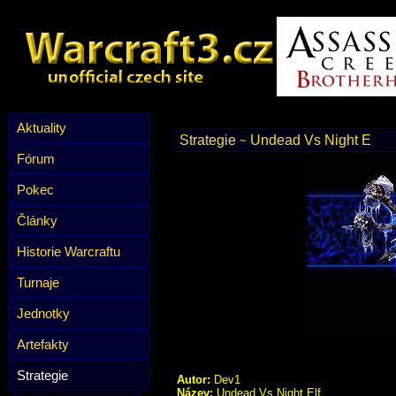
Aktuality
Strategie
Undead Vs Night E
~
Fórum
Pokec
Články
Historie Warcraftu
Turnaje
Jednotky
Artefakty
Strategie
Autor:
Dev1
Název:
Undead Vs Night Elf