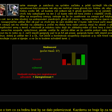
tahle strategie je založená na rychlém začátku a ještě rychlejší hře.c
vyrushovat.bázi postavte tak aby ste mohli jet mass ghouls tzn. kobka, zik, altar, 
hrdinu zvolte DK. až budete mít celkem tak 6 ghúlú (počítám i ty ve výrobě) z
chvíli, kdy vylepšujete na tier 2 už byste měli mít hera (nebo v nejbližší chvíli
děte na soupeřovy creepy. nebojte se že ho zastihnete na creepu pač kdyby
h coil. ten je btw vhodný na uzdravování zraněných ghúlú při creepu. nezapomeňte na macro ta
a nezapomeňte udělat třetí zik pač ve chvíli kdy se vám dodělá tier 2 byste měli hned začít stavě
ch creepů tak mu vlítněte na základnu a zničte mu třeba hera nebo peony. obojí ho zbrzdí. v 
doplňování army a itemů v obchodě je otázkou toho dojít do základny.máte už dva hery s útočn
 nenechte soupeře vydechnout. jakmile uvidíte že začíná dělat air (to uvidíte pokud máte do
out mu to nebo za 2. začít stavět gargoyly pač to je AA jak prase. gargoyly byste měli stejně post
nus. dobrý je udělat tier 3 a DL, furt útočit a kontrolovat soupeřovy expanze a ty ničit hned n
koušejte a pak si rýpejte. a ne že to budete schválně lamit ;-)
Hodnocení
(počet hlasů: 37)
hrozné
výborné
Hodnotit mohou jen registrovaní
uživatelé.
> Zaregistrovat <
le o tom co za hrdinu brat by se dalo polemizovat. Kazdemu se hraje lip za n