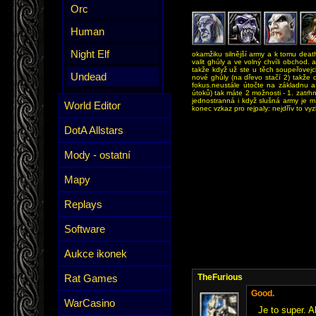
Orc
Human
Night Elf
okamžiku silnější army a k tomu deat
valit ghúly a ve volný chvíli obchod. 
takže když už ste u těch soupeřovej
Undead
nové ghúly (na dřevo stačí 2) takže 
fokus.neustále útočte na základnu a
útoků) tak máte 2 možnosti - 1. zatrhn
jednostranná i když slušná army je mí
World Editor
konec vzkaz pro rejpaly: nejdřív to vyz
DotA Allstars
Mody - ostatní
Mapy
Replays
Software
Aukce ikonek
Rat Games
TheFurious
Good.
WarCasino
Je to super. A