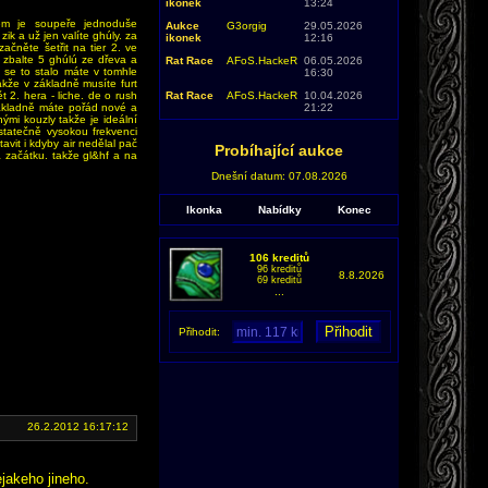
ikonek
13:24
ílem je soupeře jednoduše
Aukce
G3orgig
29.05.2026
zik a už jen valíte ghúly. za
ikonek
12:16
ačněte šetřit na tier 2. ve
). zbalte 5 ghúlú ze dřeva a
Rat Race
AFoS.HackeR
06.05.2026
 se to stalo máte v tomhle
16:30
kže v základně musíte furt
t 2. hera - liche. de o rush
Rat Race
AFoS.HackeR
10.04.2026
základně máte pořád nové a
21:22
ými kouzly takže je ideální
statečně vysokou frekvenci
avit i kdyby air nedělal pač
Probíhající aukce
a začátku. takže gl&hf a na
Dnešní datum: 07.08.2026
Ikonka
Nabídky
Konec
106 kreditů
96 kreditů
8.8.2026
69 kreditů
...
Přihodit:
26.2.2012 16:17:12
ejakeho jineho.