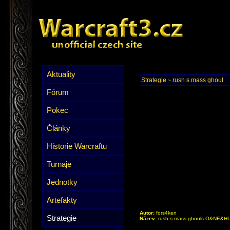
Aktuality
Strategie
rush s mass ghoul
~
Fórum
Pokec
Články
Historie Warcraftu
Turnaje
Jednotky
Artefakty
Autor:
fors4ken
Strategie
Název:
rush s mass ghouls-O&NE&H