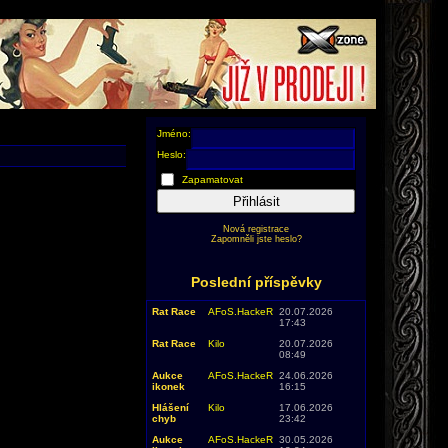
Jméno:
Heslo:
Zapamatovat
Přihlásit
Nová registrace
Zapomněli jste heslo?
Poslední příspěvky
Rat Race
AFoS.HackeR
20.07.2026
17:43
Rat Race
Kilo
20.07.2026
08:49
Aukce
AFoS.HackeR
24.06.2026
ikonek
16:15
Hlášení
Kilo
17.06.2026
chyb
23:42
Aukce
AFoS.HackeR
30.05.2026