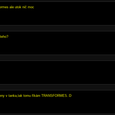
sformes ale utok nič moc
ateho?
eny v tanka,tak tomu říkám TRANSFORMES.:D