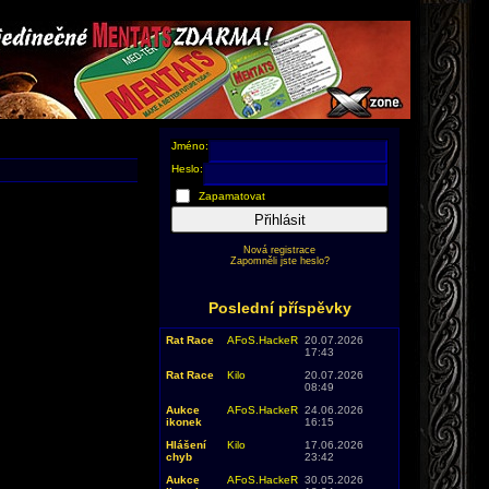
Jméno:
Heslo:
Zapamatovat
Přihlásit
Nová registrace
Zapomněli jste heslo?
Poslední příspěvky
Rat Race
AFoS.HackeR
20.07.2026
17:43
Rat Race
Kilo
20.07.2026
08:49
Aukce
AFoS.HackeR
24.06.2026
ikonek
16:15
Hlášení
Kilo
17.06.2026
chyb
23:42
Aukce
AFoS.HackeR
30.05.2026