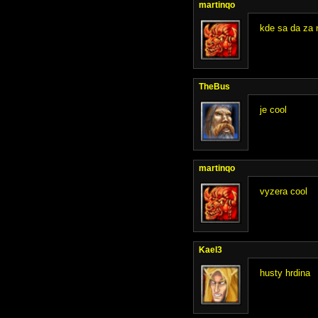
martinqo
kde sa da za 
TheBus
je cool
martinqo
vyzera cool
Kael3
husty hrdina