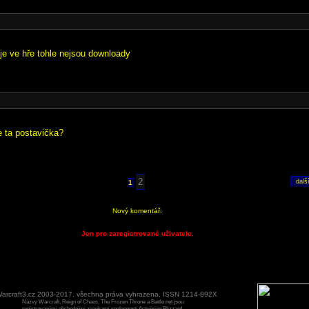
 je ve hře tohle nejsou downloady
e ta postavička?
2
1
Nový komentář:
Jen pro zaregistrované uživatele.
arcraft3.cz 2003-2017, všechna práva vyhrazena, ISSN 1214-892X
Názvy Warcraft, Reign of Chaos, The Frozen Throne a Battle.net jsou
registrovanými obchodními znaekami spoleenosti Activision Blizzard.