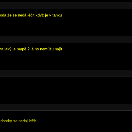
oda že se nedá léčit když je v tanku
na jaký je mapě ? já ho nemůžu najít
dnotky se nedaj léčit