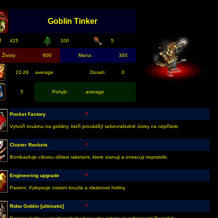
Goblin Tinker
425
100
5
Životy:
600
Mana:
300
22-28
average
Dosah:
0
5
Pohyb:
average
Pocket Factory
*
Vytvoří továrnu na gobliny, kteří provádějí sebevraľedné útoky na nepřítele.
Cluster Rockets
*
Bombarduje cilovou oblast raketami, ktere zranuji a omracuji nepratele.
Engineering upgrade
*
Pasivni. Vylepsuje ostatni kouzla a vlastnosti hrdiny.
Robo Goblin [ultimatni]
*