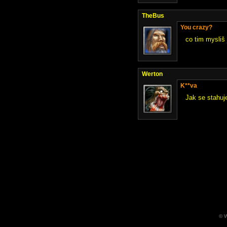
TheBus
You crazy?
co tim mysliš
Werton
K**va
Jak se stahuj
© W