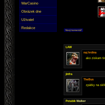
WarCasino
Obrázek dne
Uživatel
Redakce
Nový komentář
LAW
naj hrdina
ako ziskam ti
jinfra
TheBus
zpátky na skř
Petabik
Walker