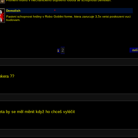
Promeni hrdinu v mechanickeho bojoveho robota se schopnosti Demolish.
Demolish
*
Pasivni schopnost hrdiny v Robo Goblini forme, ktera zarucuje 3,5x vetsi poskozeni vuci
budovam.
2
1
nkera ??
eta by se měl měnit když ho chceš vyléčit