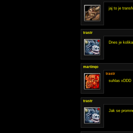
jaj to je tran
trastr
Dnes je kolik
martinqo
trastr
suhlas xDDD
trastr
Jak se promn