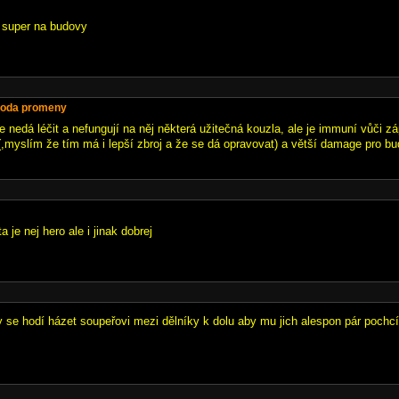
u super na budovy
hoda promeny
 nedá léčit a nefungují na něj některá užitečná kouzla, ale je immuní vůči 
(,myslím že tím má i lepší zbroj a že se dá opravovat) a větší damage pro bu
a je nej hero ale i jinak dobrej
y se hodí házet soupeřovi mezi dělníky k dolu aby mu jich alespon pár pochcíp