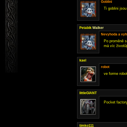
Goblini
Ti goblini jso
Petabik
Walker
Nevyhoda a vy
Po proměně se
má víc životů
kael
robot
ve forme robot
littleGIANT
Pocket factor
timko111