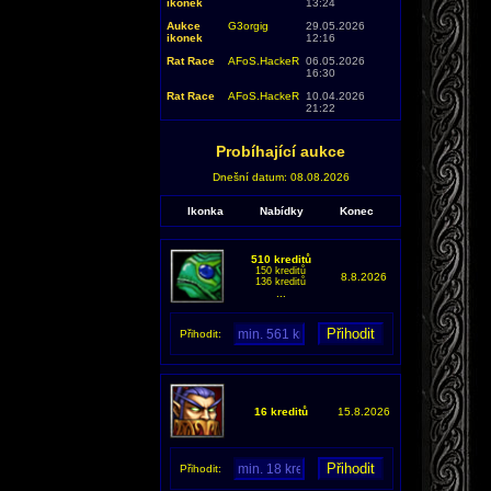
ikonek
13:24
Aukce
G3orgig
29.05.2026
ikonek
12:16
Rat Race
AFoS.HackeR
06.05.2026
16:30
Rat Race
AFoS.HackeR
10.04.2026
21:22
Probíhající aukce
Dnešní datum: 08.08.2026
Ikonka
Nabídky
Konec
510 kreditů
150 kreditů
8.8.2026
136 kreditů
...
Přihodit:
16 kreditů
15.8.2026
Přihodit: