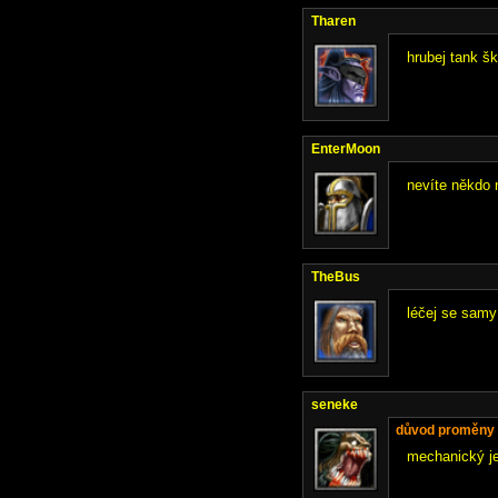
Tharen
hrubej tank šk
EnterMoon
nevíte někdo 
TheBus
léčej se samy
seneke
důvod proměny
mechanický je