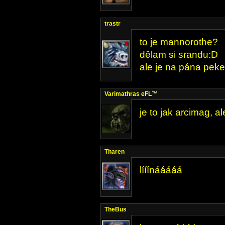
trastr
to je mannorothe?
dělam si srandu:D
ale je na pána pekel
Varimathras
eFL™
je to jak arcimag, al
Tharen
lííínááááá
TheBus