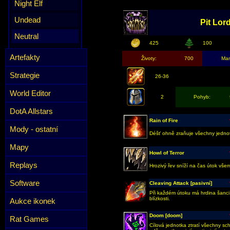
Night Elf
Undead
Pit Lor
Neutral
425
100
Artefakty
Životy:
700
Ma
Strategie
26-36
World Editor
2
Pohyb:
DotA Allstars
Rain of Fire
Mody - ostatní
Déšť ohně zraňuje všechny jednotk
Mapy
Howl of Terror
Replays
Hrozivý řev sníží na čas útok všem
Software
Cleaving Attack [pasivní]
Při každém útoku má hrdina šanci
blízkosti.
Aukce ikonek
Doom [doom]
Rat Games
Cílová jednotka ztratí všechny sc