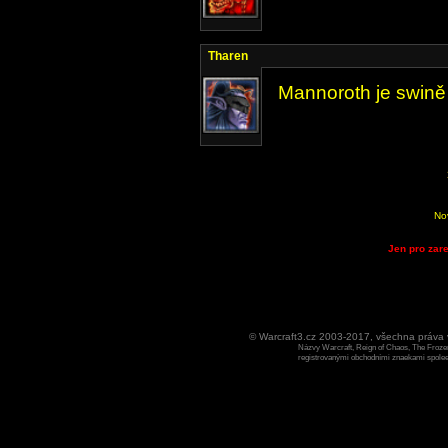
Tharen
Mannoroth je swině 
No
Jen pro zare
© Warcraft3.cz 2003-2017, všechna práv
Názvy Warcraft, Reign of Chaos, The Frozen
registrovanými obchodními znaekami spoleen