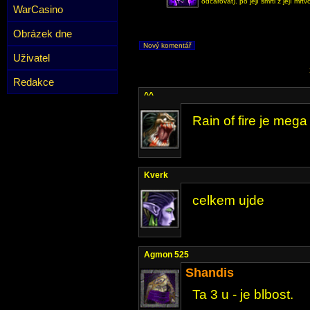
odčarovat). po její smrti z její mr
WarCasino
Obrázek dne
Nový komentář
Uživatel
Redakce
^^
Rain of fire je mega
Kverk
celkem ujde
Agmon 525
Shandis
Ta 3 u - je blbost.