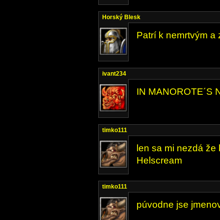
Horský Blesk
Patrí k nemrtvým a
ivant234
IN MANOROTE´S 
timko111
len sa mi nezdá že
Helscream
timko111
púvodne jse jmenoval