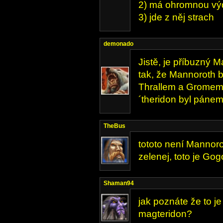
2) má ohromnou výd
3) jde z něj strach
demonado
Jistě, je příbuzný 
tak, že Mannoroth 
Thrallem a Gromem 
´theridon byl pánem
TheBus
tototo není Mannor
zelenej, toto je Go
Shaman94
jak poznáte že to je
magteridon?