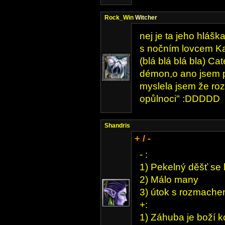
Rock_Win
Witcher
nej je ta jeho hlášk
s nočním lovcem K
(blá blá blá bla) Ca
démon,o ano jsem 
myslela jsem že roz
opůlnoci" :DDDDD
Shandris
+ / -
- :
1) Pekelný děšť se h
2) Málo many
3) útok s rozmachem
+:
1) Záhuba je boží 