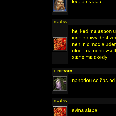
leeeemráááá
martinqo
hej ked ma aspon u
inac ohnivy dest zra
neni nic moc a ude
utocili na neho vset
stane malokedy
FFrostWyrm
nahodou se čas od 
martinqo
svina slaba