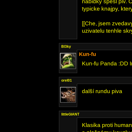
nabidky spesl piv.
typicke knajpy, kter
[[Che, jsem zvedav
uzivatelu tenhle skry
Bl3ky
Kun-fu
Kun-fu Panda :DD I
orel01
další rundu piva
littleGIANT
Klasika proti human