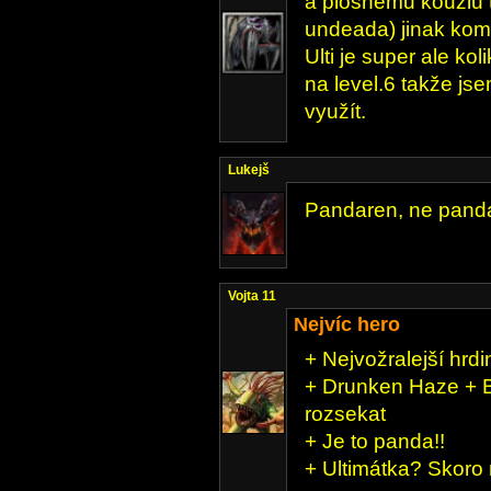
a plošnému kouzlu 
undeada) jinak komb
Ulti je super ale ko
na level.6 takže jse
využít.
Lukejš
Pandaren, ne pand
Vojta 11
Nejvíc hero
+ Nejvožralejší hrdi
+ Drunken Haze + B
rozsekat
+ Je to panda!!
+ Ultimátka? Skoro 