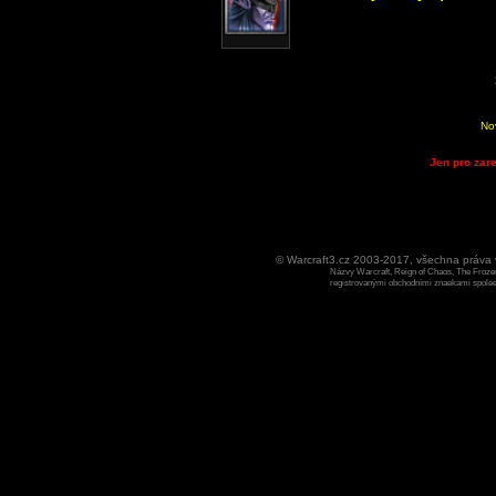
No
Jen pro zare
© Warcraft3.cz 2003-2017, všechna práv
Názvy Warcraft, Reign of Chaos, The Frozen
registrovanými obchodními znaekami spoleen