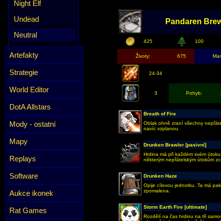
Night Elf
Undead
Pandaren Bre
Neutral
425
100
Artefakty
Životy:
675
Ma
Strategie
24-34
World Editor
3
Pohyb:
DotA Allstars
Breath of Fire
Mody - ostatní
Oblak ohně zraní všechny nepřát
navíc vzplanou.
Mapy
Drunken Brawler [pasivní]
Hrdina má při každém svém útoku š
Replays
některým nepřátelským útokům zc
Software
Drunken Haze
Opije cílovou jednotku. Ta má pak
zpomalena.
Aukce ikonek
Storm Earth Fire [ultimate]
Rat Games
Rozdělí na čas hrdinu na tři samo