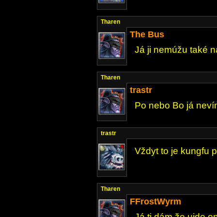
Tharen
The Bus
Já ji nemúžu také na
Tharen
trastr
Po nebo Bo já nev
trastr
Vždyt to je kungfu 
Tharen
FFrostWyrm
Já ti dám že ujde o