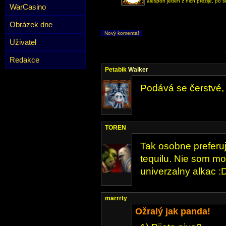
alespoň jeden z nich přežije, po
WarCasino
Obrázek dne
Nový komentář
Uživatel
Redakce
Petabik
Walker
Podává se čerstvé,
TOREN
Tak osobne preferuj
tequilu. Nie som mo
univerzalny alkac :
marrrty
Ožralý jak panda!