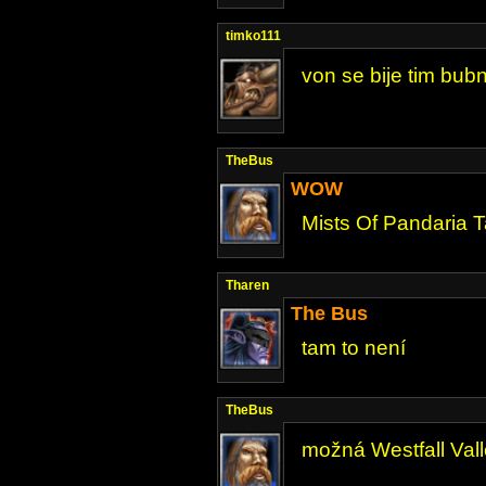
timko111
von se bije tim bub
TheBus
WOW
Mists Of Pandaria 
Tharen
The Bus
tam to není
TheBus
možná Westfall Valle