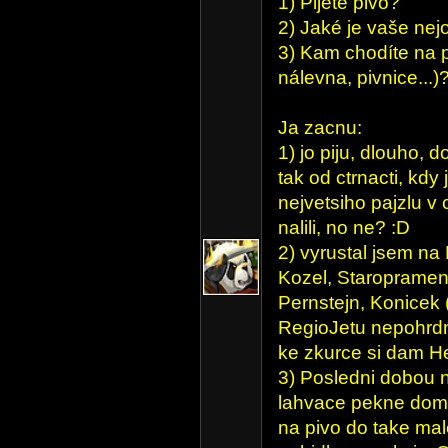
1) Pijete pivo?
2) Jaké je vaše nej
3) Kam chodíte na p
nálevna, pivnice...)
Ja zacnu:
1) jo piju, dlouho,
tak od ctrnacti, kdy
nejvetsiho pajzlu v
nalili, no ne? :D
2) vyrustal jsem na
Kozel, Staropramen
Pernstejn, Konicek 
RegioJetu nepohrdn
ke zkurce si dam He
3) Posledni dobou n
lahvace pekne doma
na pivo do take mal