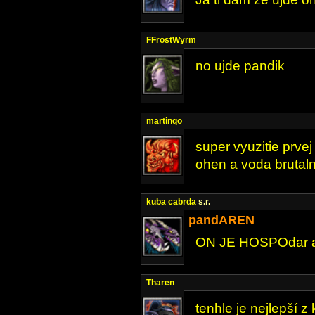
FFrostWyrm
no ujde pandik
martinqo
super vyuzitie prve
ohen a voda brutal
kuba cabrda
s.r.
pandAREN
ON JE HOSPOdar a opi
Tharen
tenhle je nejlepší z