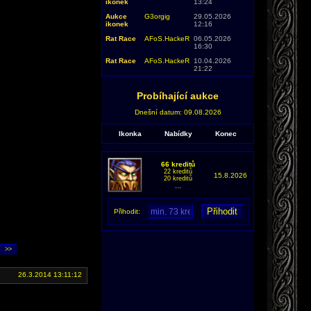
ikonek
13:24
Aukce
G3orgig
29.05.2026
ikonek
12:16
Rat Race
AFoS.HackeR
06.05.2026
16:30
Rat Race
AFoS.HackeR
10.04.2026
21:22
Probíhající aukce
Dnešní datum: 09.08.2026
Ikonka
Nabídky
Konec
66 kreditů
22 kreditů
15.8.2026
20 kreditů
...
Přihodit:
26.3.2014 13:11:12