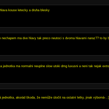
 hlava kouse letecky a druha blesky
n nechapem ma dve hlavy tak preco neutoci s dvoma hlavami naraz?? to by bo
ka jednotka ma normalni neuplne slow utoki dmg luxusni a neni tak nejak extr
 jednotka, akorád škoda, že nemůže útočit na ostatní letky, jinak výborná-..:)