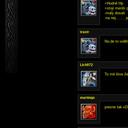
+Hodně Hp
+stojí menší 
-malý dosah
-na nej.......
trastr
No,de to vidět
Lich972
To mě štve ž
martinqo
presne tak xD