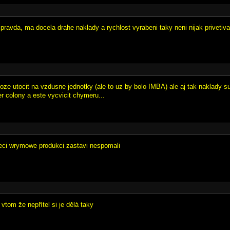
 pravda, ma docela drahe naklady a rychlost vyrabeni taky neni nijak privetiva
ze utocit na vzdusne jednotky (ale to uz by bolo IMBA) ale aj tak naklady s
r colony a este vycvicit chymeru...
reci wrymowe produkci zastavi nespomali
 vtom že nepřítel si je dělá taky