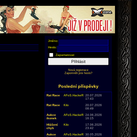
Jméno:
Heslo:
Zapamatovat
Přihlásit
Nová registrace
Zapomněli jste heslo?
Poslední příspěvky
Rat Race
AFoS.HackeR
20.07.2026
17:43
Rat Race
Kilo
20.07.2026
08:49
Aukce
AFoS.HackeR
24.06.2026
ikonek
16:15
Hlášení
Kilo
17.06.2026
chyb
23:42
Aukce
AFoS.HackeR
30.05.2026