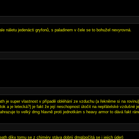
ale náletu jedenácti gryfonů, s paladinem v čele se to bohužel nevyrovná.
th je super vlastnost v případě obléhání ze vzduchu (a řekněme si na rovinu) 
ok a je letecká?) je fakt že její neschopnost útočit na nepřátelské vzdušné 
ahrazuje to velký dmg hlavně proti jednotkám s heavy armor to dává fakt ránu
eath díky tomu se z chiméry stáva dobrý dmg(počítá se i jejich úder)