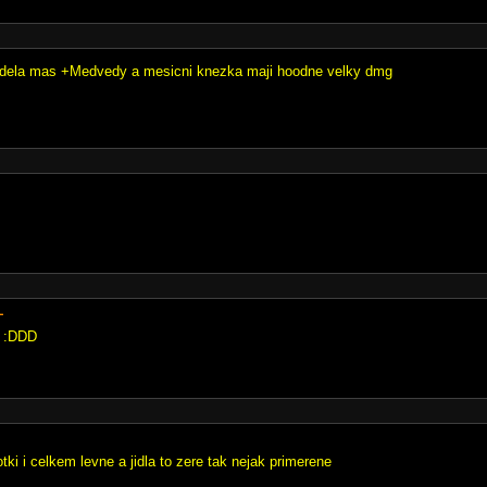
 udela mas +Medvedy a mesicni knezka maji hoodne velky dmg
L
? :DDD
tki i celkem levne a jidla to zere tak nejak primerene