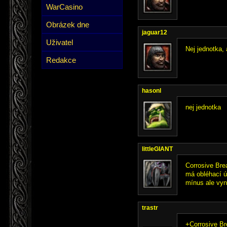
WarCasino
Obrázek dne
jaguar12
Uživatel
Nej jednotka, 
Redakce
hasonl
nej jednotka
littleGIANT
Corrosive Brea
má obléhací út
mínus ale vyn
trastr
+Corrosive Br