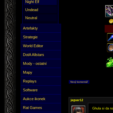
Night Elf
Undead
Neutral
Artefakty
Strategie
World Editor
DotA Allstars
Mody - ostatní
Mapy
Replays
Nový komentář
Software
Aukce ikonek
jaguar12
Rat Games
Ghula si da na