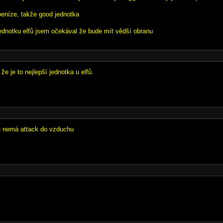
peníze, takže good jednotka
. jednotku elfů jsem očekával že bude mít vědší obranu
 že je to nejlepší jednotka u elfů.
e nemá attack do vzduchu