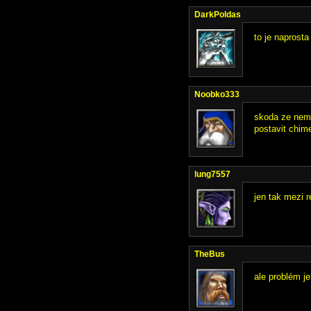
DarkPoldas
to je naprosta
Noobko333
skoda ze nemo
postavit chime
lung7557
jen tak mezi 
TheBus
ale problém je