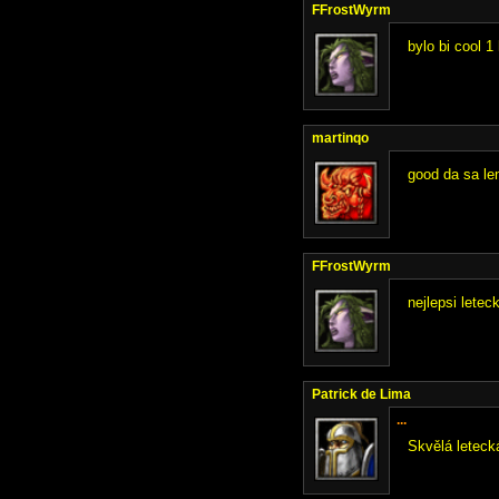
FFrostWyrm
bylo bi cool 1
martinqo
good da sa le
FFrostWyrm
nejlepsi letec
Patrick de Lima
...
Skvělá letecká