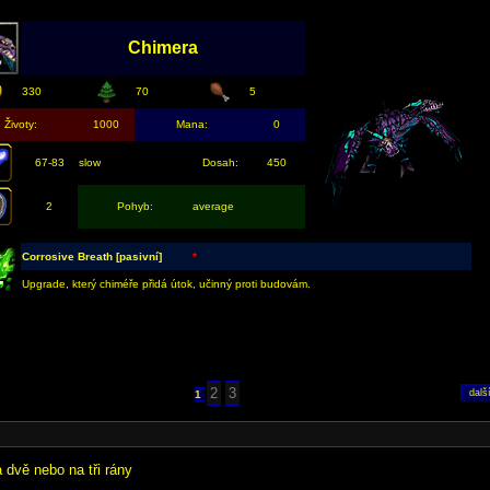
Chimera
330
70
5
Životy:
1000
Mana:
0
67-83
slow
Dosah:
450
2
Pohyb:
average
Corrosive Breath [pasivní]
*
Upgrade, který chiméře přidá útok, učinný proti budovám.
2
3
1
 dvě nebo na tři rány