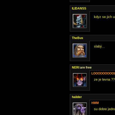
ILIDANSS
kdyz se jich
TheBus
slabý...
NERI
are free
LOOOOOOOOO
ze je levna ?
halider
HMM
su dobre jedno