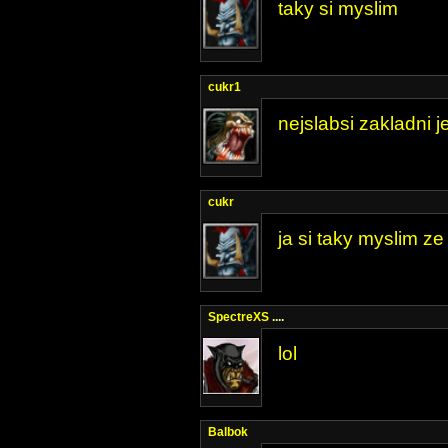
taky si myslim
cukr1
nejslabsi zakladni 
cukr
ja si taky myslim ze
SpectreXS
....
lol
Balbok