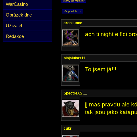
Nový komentář
WarCasino
Obrázek dne
aron stone
Uživatel
ach ti night elfíci p
Redakce
ninjalukas11
To jsem já!!!
SpectreXS
....
jj mas pravdu ale 
tak jsou jako katapu
cukr