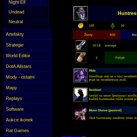
Night Elf
Undead
Huntres
Neutral
195
20
Artefakty
Životy:
600
Ma
Strategie
16-18
average
World Editor
2
Pohyb:
DotA Allstars
Hide
Mody - ostatní
Umožňuje stát se v noci nevidite
jinak se neviditelnost zruší.
Mapy
Sentinel
Umístí na strom špehovací sovičku
Replays
Každá huntresska může umístit je
Software
Moon Glaive [pasivní]
Útok huntressky zasáhne místo dvo
Aukce ikonek
Rat Games