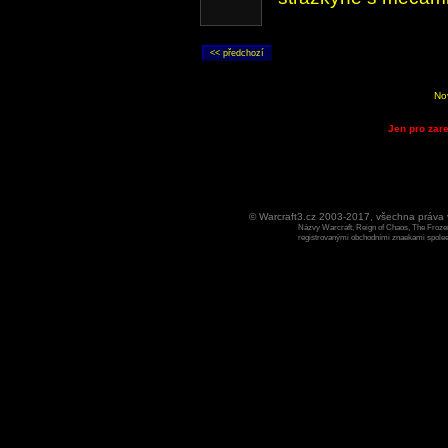
No
Jen pro zare
© Warcraft3.cz 2003-2017, všechna práv
Názvy Warcraft, Reign of Chaos, The Frozen
registrovanými obchodními znaekami spoleen