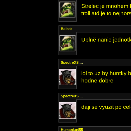
Strelec je mnohem l
troll atd je to nejh
Balbok
Uplně nanic-jednotka 
SpectreXS
....
lol to uz by huntky
hodne dobre
SpectreXS
....
daji se vyuzit po cel
Humanko455