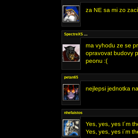
za NE sa mi zo zaci
SpectreXS
....
ma vyhodu ze se pro
opravovat budovy pr
peonu :(
petan65
nejlepsi jednotka na
nhefaistos
Yes, yes, yes I´m th
Yes, yes, yes i´m t