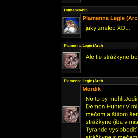
Humanko455
Plamenna Legie (Arc
jaky znalec XD...
Plamenna Legie (Arch
Ale tie strážkyne bol
Plamenna Legie (Arch
Mordik
No to by mohli.Jedi
Demon Hunter.V misii
mečom a štítom šerm
strážkyne (iba v mis
Tyrande vyslobodiť I
strážkyne s mečami