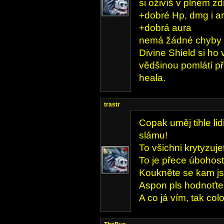
si oživíš v plném zd
+dobré Hp, dmg i a
+dobrá aura
nemá žádné chyby a 
Divine Shield si ho
vědšinou pomlátí p
heala.
trastr
Copak uměj tihle li
slámu!
To všichni krytyzuj
To je přece úbohost
Koukněte se kam jst
Aspon pls hodnoťte!
A co já vím, tak col