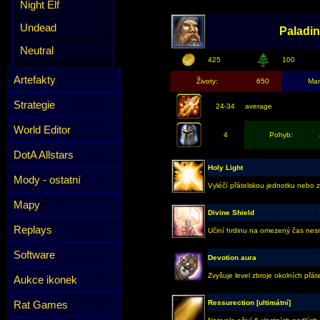
Night Elf
Undead
Paladi
Neutral
425
100
Artefakty
Životy:
650
Ma
Strategie
24-34
average
World Editor
4
Pohyb:
DotA Allstars
Holy Light
Mody - ostatní
Vyléčí přátelskou jednotku nebo 
Mapy
Divine Shield
Replays
Učiní hrdinu na omezený čas nesm
Software
Devotion aura
Zvyšuje level zbroje okolních přát
Aukce ikonek
Rat Games
Ressurection [ultimátní]