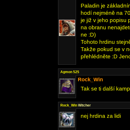
Paladin je základním
hodí nejméně na 70%
je již v jeho popis
na obranu nenajdet
ne :D)
Tohoto hrdinu stej
Takže pokud se v ně
přehlédněte :D Jen
Agmon 525
Rock_Win
Tak se ti další kamp
Rock_Win
Witcher
nej hrdina za lidi