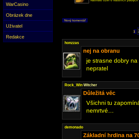
Natrvalo oživí 6 vlastních padlých
WarCasino
Obrázek dne
Nový komentář
Uživatel
1
Redakce
honzzas
nej na obranu
je strasne dobry na
nepratel
Rock_Win
Witcher
Důležitá věc
Všichni tu zapomíná
nemrtvé…
demonado
Základní hrdina na 7