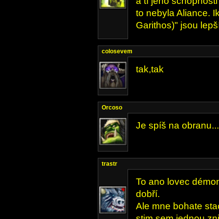
a tí jeho schopnosti
to nebyla Aliance. I
Garithos)" jsou lepší
colosevem
tak,tak
Orcoso
Je spíš na obranu...
trastr
To ano lovec démo
dobří.
Ale mne bohate sta
stim sem jednou zni