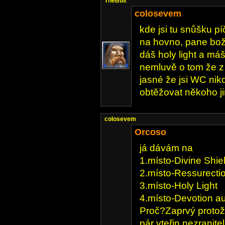
TheBus
colosevem
kde jsi tu snůšku p
na hovno, pane bože
dáš holy light a má
nemluvě o tom že z
jasné že jsi WC nik
obtěžovat někoho j
colosevem
Orcoso
já dávám na
1.místo-Divine Shie
2.místo-Ressurection
3.místo-Holy Light
4.místo-Devotion a
Proč?Zaprvý protož
pár vteřin nezranite