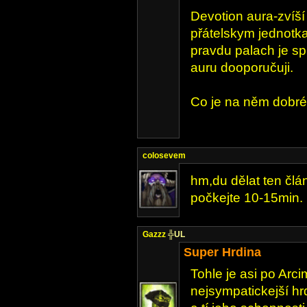
Devotion aura-zvíš
přátelskym jednotk
pravdu palach je sp
auru dooporučuji.
Co je na něm dobré
colosevem
hm,du dělat ten člá
počkejte 10-15min.
Gazzz
╬UL
Super Hrdina
Tohle je asi po Arci
nejsympatickejší hr