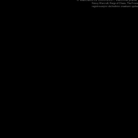
Názvy Warcraft, Reign of Chaos, The Frozen
registrovanými obchodními znaekami spoleen