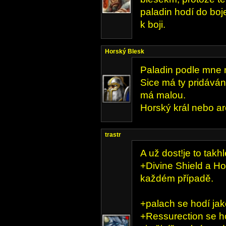
paladin hodí do boj
k boji.
Horský Blesk
Paladin podle mne 
Sice má ty pridávání
má malou.
Horský král nebo ar
trastr
A už dost!je to takhl
+Divine Shield a Ho
každém případě.
+palach se hodí jak
+Ressurection se ho