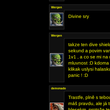
Wergen
Divine sry
Wergen
takze ten dive shie
sekund a povim vam
1v1 , a co se mi na 
mluvnost :D kdoma c
klikak uslysi halas
panic ! :D
demonado
Trastře, plně s teb
máš pravdu, ale já 
blesekm, protože te