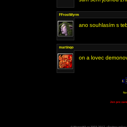
FFrostWyrm
ano souhlasím s te
martinqo
on a lovec demonov 
1
No
Jen pro zare
© Warcraft3.cz 2003-2017, všechna práv