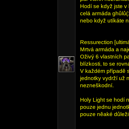
Hodí se když jste v 
celá armáda ghůlů(
nebo když utíkáte n
Ressurection [ulti
Mrtvá armáda a naj
Oživý 6 vlastních pa
blízkosti, to se rov
V každém případě s
jednotky vydrží už 
nezneškodní.
Holy Light se hodí n
pouze jednu jednotk
pouze něaké důležit