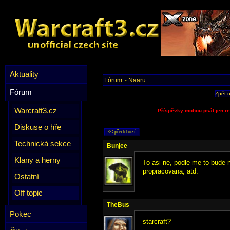
Aktuality
Fórum
Naaru
~
Fórum
Zpět 
Warcraft3.cz
Příspěvky mohou psát jen re
Diskuse o hře
Technická sekce
Bunjee
Klany a herny
To asi ne, podle me to bude 
propracovana, atd.
Ostatní
Off topic
TheBus
Pokec
starcraft?