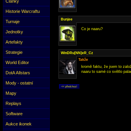
Články
Historie Warcraftu
Bunjee
Turnaje
Co je naaru?
Jednotky
Artefakty
Strategie
WinDRu[NN]eR_Cz
Takže
World Editor
kromě faktu, že jsem to zalo
naaru to samé co světlo pala
DotA Allstars
Mody - ostatní
Mapy
Replays
Software
Aukce ikonek