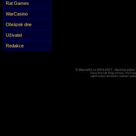
Rat Games
WarCasino
Obrázek dne
Uživatel
Redakce
© Warcraft3.cz 2003-2017, všechna práv
Názvy Warcraft, Reign of Chaos, The Frozen
registrovanými obchodními znaekami spoleen