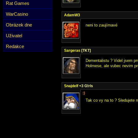
Rat Games
WarCasino
AdamW3
Obrázek dne
neni to zaujímavé
Uživatel
Redakce
Sargeras
[TKT]
Dementalistu ? Videl jsem pr
Holmese, ale vubec nevim pr
Snajdelf
<3 G!rls
:)
Tak co vy na to ? Sledujete m