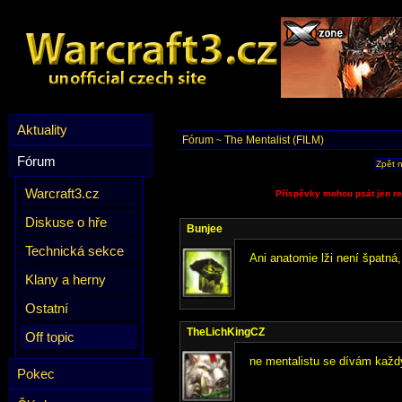
Aktuality
Fórum
The Mentalist (FILM)
~
Fórum
Zpět 
Warcraft3.cz
Příspěvky mohou psát jen re
Diskuse o hře
Bunjee
Technická sekce
Ani anatomie lži není špatná
Klany a herny
Ostatní
TheLichKingCZ
Off topic
ne mentalistu se dívám každý
Pokec