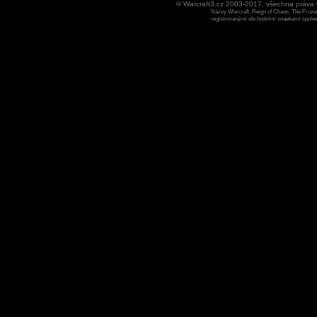
© Warcraft3.cz 2003-2017, všechna práv
Názvy Warcraft, Reign of Chaos, The Frozen
registrovanými obchodními znaekami spoleen