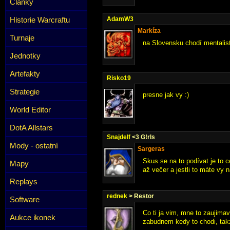
Články
Historie Warcraftu
AdamW3
Markíza
Turnaje
na Slovensku chodí mentalis
Jednotky
Artefakty
Risko19
Strategie
presne jak vy :)
World Editor
DotA Allstars
Snajdelf
<3 G!rls
Mody - ostatní
Sargeras
Skus se na to podívat je to c
Mapy
až večer a jestli to máte vy n
Replays
rednek
> Restor
Software
Co ti ja vim, mne to zaujima
Aukce ikonek
zabudnem kedy to chodi, takze