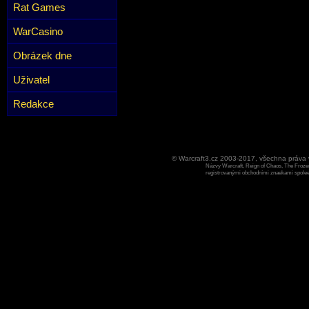
Rat Games
WarCasino
Obrázek dne
Uživatel
Redakce
© Warcraft3.cz 2003-2017, všechna práv
Názvy Warcraft, Reign of Chaos, The Frozen
registrovanými obchodními znaekami spoleen