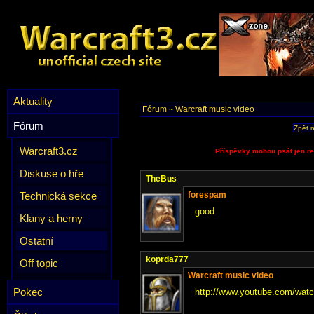
Aktuality
Fórum
Warcraft music video
~
Fórum
Zpět 
Warcraft3.cz
Příspěvky mohou psát jen re
Diskuse o hře
TheBus
Technická sekce
forespam
good
Klany a herny
Ostatní
koprda777
Off topic
Warcraft music video
Pokec
http://www.youtube.com/wat