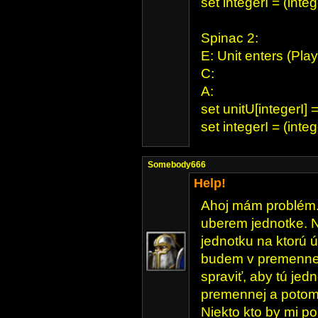
set integerI = (inte
Spinac 2:
E: Unit enters (Pl
C:
A:
set unitU[integerI] =
set integerI = (inte
Somebody666
Help!
Ahoj mám problém. 
uberem jednotke. N
jednotku na ktorú 
budem v premennej 
spraviť, aby tú jed
premennej a potom 
Niekto kto by mi p