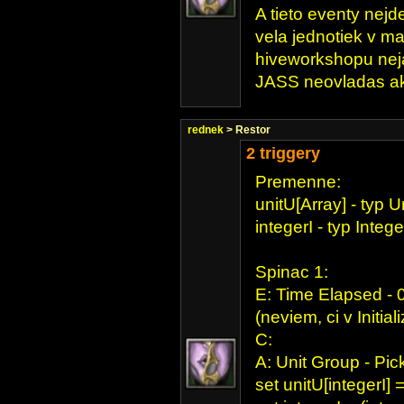
A tieto eventy nej
vela jednotiek v ma
hiveworkshopu ne
JASS neovladas ak
rednek
> Restor
2 triggery
Premenne:
unitU[Array] - typ U
integerI - typ Intege
Spinac 1:
E: Time Elapsed - 0
(neviem, ci v Initia
C:
A: Unit Group - Pic
set unitU[integerI] 