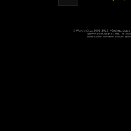
© Warcraft3.cz 2003-2017, všechna práv
Názvy Warcraft, Reign of Chaos, The Frozen
registrovanými obchodními znaekami spoleen