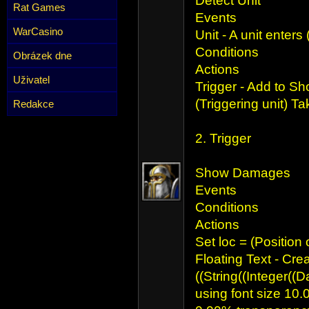
Detect Unit
Rat Games
Events
WarCasino
Unit - A unit enter
Conditions
Obrázek dne
Actions
Uživatel
Trigger - Add to S
(Triggering unit) 
Redakce
2. Trigger
Show Damages
Events
Conditions
Actions
Set loc = (Position o
Floating Text - Crea
((String((Integer((D
using font size 10