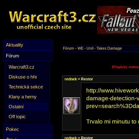
Aktuality
Fórum
WE - Unit - Takes Damage
~
Fórum
Warcraft3.cz
Příspěvky mohou p
Diskuse o hře
rednek
> Restor
Technická sekce
http://www.hivework
Klany a herny
damage-detection-
prev=search%3Dd
Ostatní
Off topic
Trvalo mi minutu to 
Pokec
rednek
> Restor