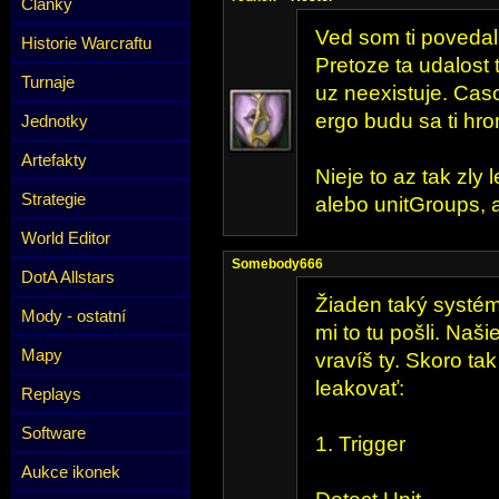
Články
Ved som ti povedal,
Historie Warcraftu
Pretoze ta udalost
Turnaje
uz neexistuje. Cas
ergo budu sa ti hrom
Jednotky
Artefakty
Nieje to az tak zly
Strategie
alebo unitGroups, a
World Editor
Somebody666
DotA Allstars
Žiaden taký systém
Mody - ostatní
mi to tu pošli. Naš
Mapy
vravíš ty. Skoro tak
leakovať:
Replays
Software
1. Trigger
Aukce ikonek