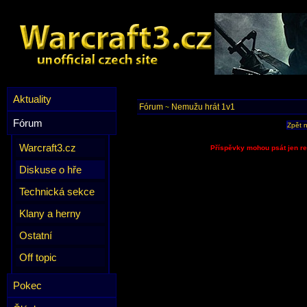
Aktuality
Fórum
Nemužu hrát 1v1
~
Fórum
Zpět 
Warcraft3.cz
Příspěvky mohou psát jen re
Diskuse o hře
Technická sekce
Klany a herny
Ostatní
Off topic
Pokec