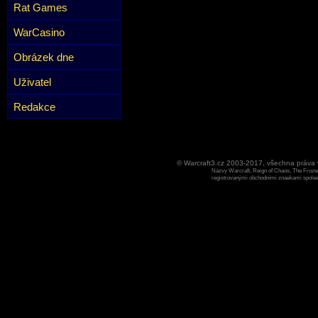
Rat Games
WarCasino
Obrázek dne
Uživatel
Redakce
© Warcraft3.cz 2003-2017, všechna práv
Názvy Warcraft, Reign of Chaos, The Frozen
registrovanými obchodními znaekami spoleen