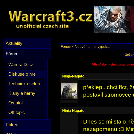
Aktuality
Fórum
Neuvěřitelnej výpek...
~
Fórum
Zpět 
Warcraft3.cz
Příspěvky mohou psát jen re
Diskuse o hře
Ninja-Nagato
Technická sekce
překlep.. chci říct, 
Klany a herny
postavil stromovce 
Ostatní
Ninja-Nagato
Off topic
Dnes se mi stalo ně
Pokec
nezapomenu :D Miror