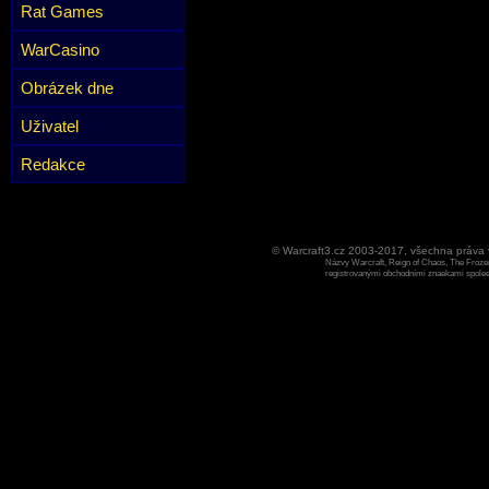
Rat Games
WarCasino
Obrázek dne
Uživatel
Redakce
© Warcraft3.cz 2003-2017, všechna práv
Názvy Warcraft, Reign of Chaos, The Frozen
registrovanými obchodními znaekami spoleen