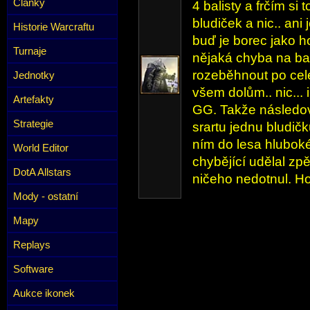
Články
4 balisty a frčím si 
bludiček a nic.. ani 
Historie Warcraftu
buď je borec jako h
Turnaje
nějaká chyba na bat
rozeběhnout po celé
Jednotky
všem dolům.. nic... 
Artefakty
GG. Takže následova
Strategie
srartu jednu bludič
ním do lesa hlubok
World Editor
chybějící udělal zpě
DotA Allstars
ničeho nedotnul. Ho
Mody - ostatní
Mapy
Replays
Software
Aukce ikonek