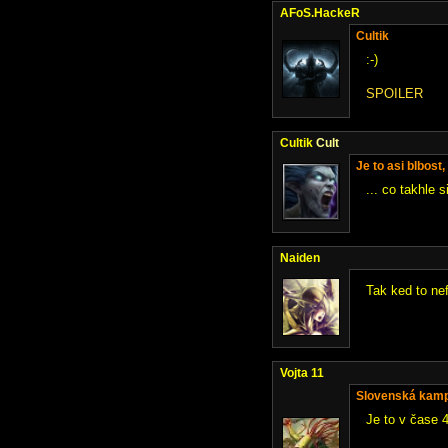
AFoS.HackeR
Cultik
:-)
SPOILER
Cultik
Cult
Je to asi blbost, a
... co takhle 
Naiden
Tak ked to ne
Vojta 11
Slovenská kam
Je to v čase 