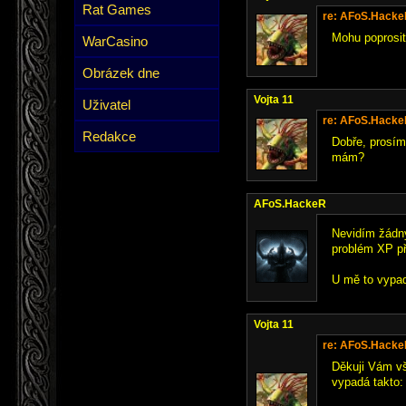
Rat Games
re: AFoS.Hack
Mohu poprosit
WarCasino
Obrázek dne
Vojta 11
Uživatel
re: AFoS.Hack
Redakce
Dobře, prosím
mám?
AFoS.HackeR
Nevidím žádný
problém XP při
U mě to vyp
Vojta 11
re: AFoS.Hack
Děkuji Vám vš
vypadá takto