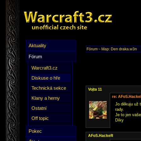
Aktuality
Fórum
Map: Den draka.w3n
~
Fórum
Warcraft3.cz
Diskuse o hře
Technická sekce
Vojta 11
re: AFoS.Hack
Klany a herny
Jo děkuju už 
Ostatní
rady.
Je to jen vaš
Off topic
Díky
Pokec
AFoS.HackeR