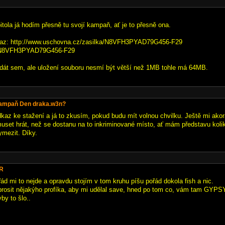
itola já hodím přesně tu svojí kampaň, ať je to přesně ona.
kaz: http://www.uschovna.cz/zasilka/N8VFH3PYAD79G456-F29
: N8VFH3PYAD79G456-F29
 dát sem, ale uložení souboru nesmí být větší než 1MB tohle má 64MB.
kampaň Den draka.w3n?
dkaz ke stažení a já to zkusím, pokud budu mít volnou chvilku. Ještě mi akor
uset hrát, než se dostanu na to inkriminované místo, ať mám představu kolik
mezit. Díky.
eR
ád mi to nejde a opravdu stojím v tom kruhu píšu pořád dokola fish a nic.
rosit nějakýho profíka, aby mi udělal save, hned po tom co, vám tam GYPS
by to šlo..