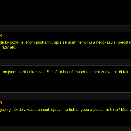
eR
lický jazyk je jenom postranní, spíš se učím němčinu a nedokážu si předsta
, rady atd.
i, co jsem na ní odkazoval. Stejně to budeš muset rozehrát znova tak či tak.
eR
stli jí někdo z vás stáhnoul, upravil, tu fish s rybou a poslat mi linka? Moc