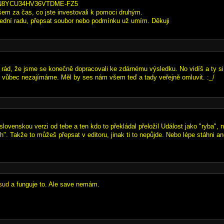
: N8YCU34HV36VTDME-FZ5
em za čas, co jste investovali k pomoci druhým.
ední radu, přepsat soubor nebo podmínku už umím. Děkuji
m rád, že jsme se konečně dopracovali ke zdárnému výsledku. No vidíš a ty si
m vůbec nezajímáme. Měl by ses nám všem teď a tady veřejně omluvit. :_/
slovenskou verzi od tebe a ten kdo to překládal přeložil Událost jako "ryba", 
". Takže to můžeš přepsat v editoru, jinak ti to nepůjde. Nebo lépe stáhni an
sud
a funguje to. Ale save nemám.