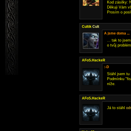
Kod zásilky
Děkuji Vám vš
Prosím o posl
Cultik
Cult
A jsme doma ...
... tak to jse
o tvůj problé
AFoS.HackeR
:-D
Stáhl jsem tu 
Podmínku "fish
níže.
AFoS.HackeR
Já to stáhl
od