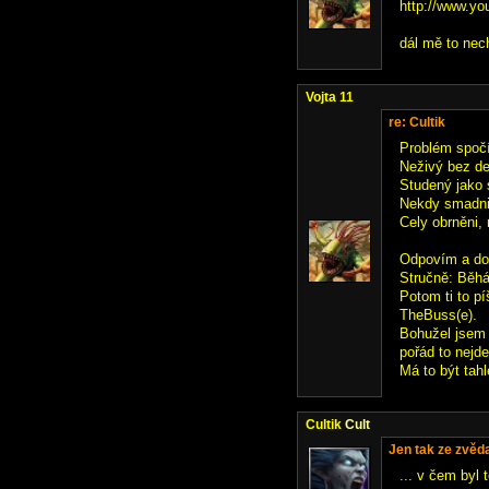
http://www.y
dál mě to nech
Vojta 11
re: Cultik
Problém spočí
Neživý bez d
Studený jako 
Nekdy smadni,
Cely obrněni, 
Odpovím a dodr
Stručně: Běhá
Potom ti to pí
TheBuss(e).
Bohužel jsem 
pořád to nejde
Má to být tah
Cultik
Cult
Jen tak ze zvědav
... v čem byl 