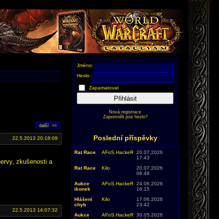
Jméno:
Heslo:
Zapamatovat
Přihlásit
Nová registrace
Zapomněli jste heslo?
Poslední příspěvky
22.5.2013 20:18:09
Rat Race
AFoS.HackeR
20.07.2026
17:43
ervy, zkušenosti a
Rat Race
Kilo
20.07.2026
08:49
Aukce
AFoS.HackeR
24.06.2026
ikonek
16:15
Hlášení
Kilo
17.06.2026
chyb
23:42
22.5.2013 14:07:32
Aukce
AFoS.HackeR
30.05.2026