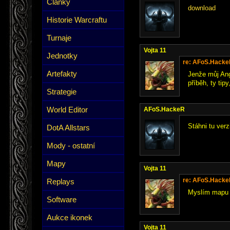
Články
download
Historie Warcraftu
Turnaje
Vojta 11
Jednotky
re: AFoS.Hack
Artefakty
Jenže můj Ang
příběh, ty tipy
Strategie
World Editor
AFoS.HackeR
Stáhni tu verz
DotA Allstars
Mody - ostatní
Mapy
Vojta 11
re: AFoS.Hack
Replays
Myslím mapu je
Software
Aukce ikonek
Vojta 11