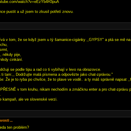
outube.com/watch?v=eEzYb4H3puA
ce pustit a už jsem to zkusil potřetí znovu.
vá v tom, že se když jsem u tý šamanice-cigánky ,,GYPSY" a ptá se mě na 
echu,
srmt,
 někdy pije,
nikdy cinkání.
žuji se podle tipu a rad co ti vybíhají v levo na obrazovce.
 ti tam:,, Dodržujte malá písmena a odpovězte jako chat-zprávou."
še: Že je to ryba po chvilce, že to plave ve vodě.. a ty máš správně napsat ,,
PŘESNĚ v tom kruhu, nikam nechodím a zmáčknu enter a pro chat-zprávu píš
.
le kampaň, ale ve slovenské verzi.
osti ...
teda ten problém?