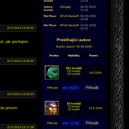
ikonek
13:24
Aukce
G3orgig
29.05.2026
ikonek
12:16
Rat Race
AFoS.HackeR
06.05.2026
16:30
Rat Race
AFoS.HackeR
10.04.2026
22.5.2013 13:54:51
21:22
Probíhající aukce
vit, jak pochopím
Dnešní datum: 08.08.2026
Ikonka
Nabídky
Konec
22.5.2013 13:52:30
561 kreditů
510 kreditů
8.8.2026
150 kreditů
...
Přihodit:
22.5.2013 12:18:23
20 kreditů
18 kreditů
 vás prosím
15.8.2026
16 kreditů
...
Přihodit:
22.5.2013 12:17:28