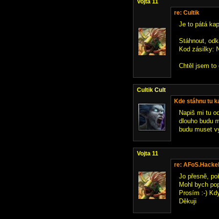
Vojta 11
re: Cultik
Je to pátá kap
Stáhnout, od
Kod zásilky
Chtěl jsem to
Cultik
Cult
Kde stáhnu tu 
Napiš mi tu o
dlouho budu m
budu muset vy
Vojta 11
re: AFoS.Hack
Jo přesně, poř
Mohl bych pop
Prosím :-) Kdy
Děkuji