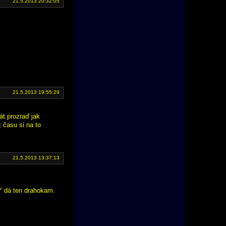
21.5.2013 20:32:05
21.5.2013 19:55:29
át prozraď jak
 času si na to
21.5.2013 13:37:13
Y dá ten drahokam.