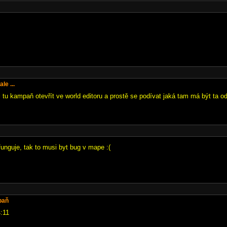
le ...
si tu kampaň otevřít ve world editoru a prostě se podívat jaká tam má být ta 
funguje, tak to musi byt bug v mape :(
paň
4:11