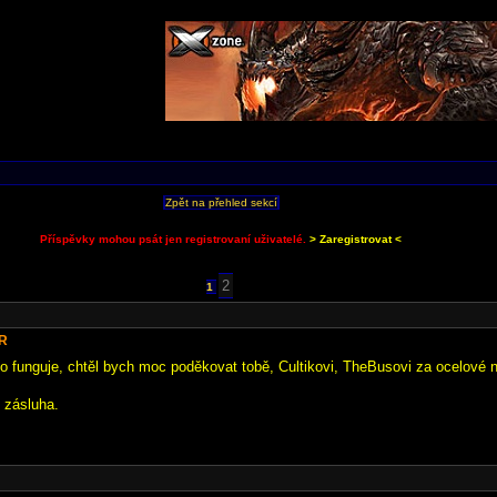
Zpět na přehled sekcí
Příspěvky mohou psát jen registrovaní uživatelé.
> Zaregistrovat <
2
1
eR
to funguje, chtěl bych moc poděkovat tobě, Cultikovi, TheBusovi za ocelové n
e zásluha.