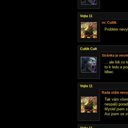
Vojta 11
re: Cultik
Problém nevy
Cultik
Cult
Stránka je nesmr
... ale lidi c
to k ledu a po
blbec.
Vojta 11
Rada stále nev
Tak vám všem 
nespali) pora
Myslel jsem s
Asi jsem se z