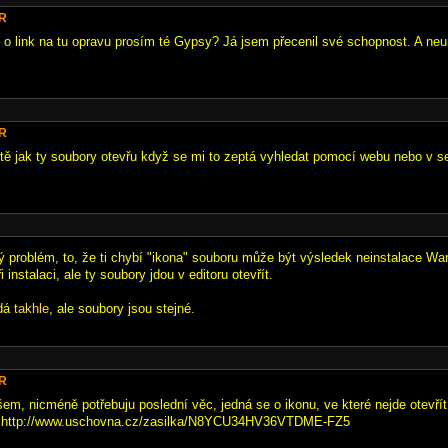
eR
 o link na tu opravu prosím té Gypsy? Já jsem přecenil své schopnost. A neum
eR
tě jak ty soubory otevřu když se mi to zeptá vyhledat pomocí webu nebo v 
 problém, to, že ti chybí "ikona" souboru může být výsledek neinstalace War
 instalaci, ale ty soubory jdou v editoru otevřít.
adá
takhle
, ale soubory jsou stejné.
eR
em, nicméně potřebuju poslední věc, jedná se o ikonu, ve které nejde otevř
: http://www.uschovna.cz/zasilka/N8YCU34HV36VTDME-FZ5