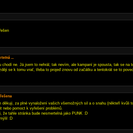
řešen
telná ...
o tu chodí ne. Já jsem to nehrál, tak nevím, ale kampaní je spousta, tak se na t
zději se k tomu vrať, třeba to projeď znovu od začátku a tentokrát se to pove
yřešena
děkuji, za plné vynaložení vašich všemožných sil a o snahu (někteří kvůli 
dit nebo pomoct k vyřešení problémů.
i, že tahle stránka bude nesmertelná jako PUNK :D
mýlil :D