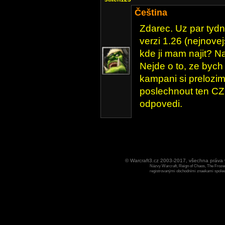
Čeština
Zdarec. Uz par tyd
verzi 1.26 (nejnove
kde ji mam najit? N
Nejde o to, ze bych
kampani si prelozim
poslechnout ten CZ
odpovedi.
© Warcraft3.cz 2003-2017, všechna práv
Názvy Warcraft, Reign of Chaos, The Frozen
registrovanými obchodními znaekami spoleen