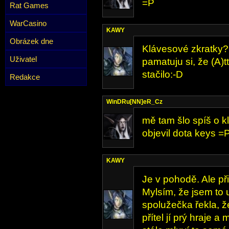
=P
Rat Games
WarCasino
KAWY
Obrázek dne
Klávesové zkratky?
Uživatel
pamatuju si, že (A)t
stačilo:-D
Redakce
WinDRu[NN]eR_Cz
mě tam šlo spíš o 
objevil dota keys =
KAWY
Je v pohodě. Ale při
Mylsím, že jsem to 
spolužečka řekla, ž
přítel jí prý hraje 