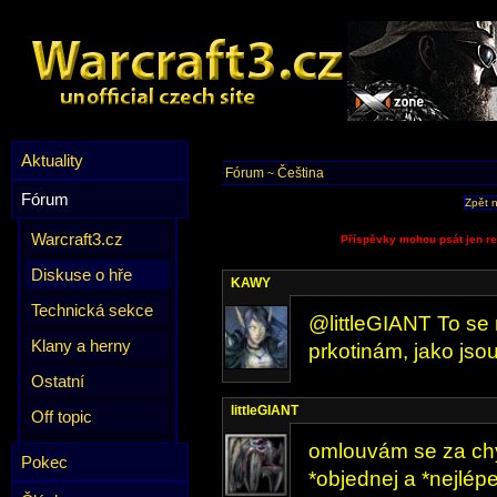
Aktuality
Fórum
Čeština
~
Fórum
Zpět 
Warcraft3.cz
Příspěvky mohou psát jen re
Diskuse o hře
KAWY
Technická sekce
@littleGIANT To se
Klany a herny
prkotinám, jako jso
Ostatní
littleGIANT
Off topic
omlouvám se za ch
Pokec
*objednej a *nejlép