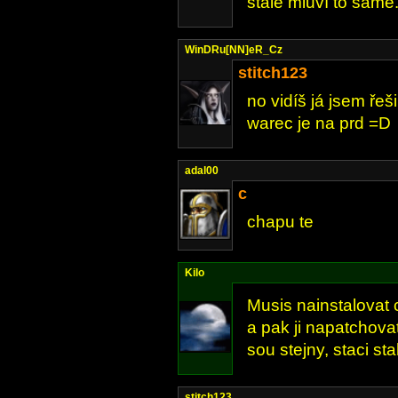
stále mluví to samé.
WinDRu[NN]eR_Cz
stitch123
no vidíš já jsem ře
warec je na prd =D
adal00
c
chapu te
Kilo
Musis nainstalovat
a pak ji napatchov
sou stejny, staci st
stitch123