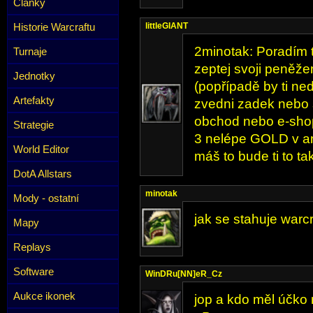
Články
Historie Warcraftu
littleGIANT
2minotak: Poradím t
Turnaje
zeptej svoji peněže
Jednotky
(popřípadě by ti ned
Artefakty
zvedni zadek nebo s
obchod nebo e-shop
Strategie
3 nelépe GOLD v ang
World Editor
máš to bude ti to tak
DotA Allstars
minotak
Mody - ostatní
jak se stahuje warcr
Mapy
Replays
Software
WinDRu[NN]eR_Cz
Aukce ikonek
jop a kdo měl účko n