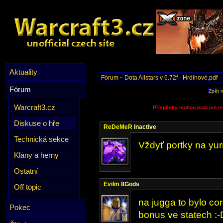
Aktuality
Fórum
Dota Allstars v 6.72f - Hrdinové.pdf
~
Fórum
Zpět 
Warcraft3.cz
Příspěvky mohou psát jen re
Diskuse o hře
ReDeMeR
Inactive
Technická sekce
Vždyť portky na yu
Klany a herny
Ostatní
Evilm
8Gods
Off topic
na jugga to bylo cor
Pokec
bonus ve statech :-