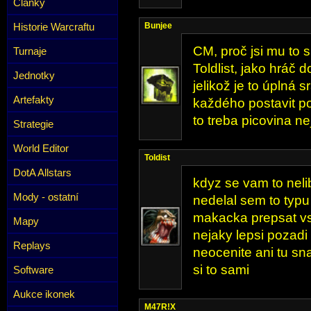
Články
Historie Warcraftu
Bunjee
CM, proč jsi mu to 
Turnaje
Toldlist, jako hráč d
Jednotky
jelikož je to úplná 
Artefakty
každého postavit po
to treba picovina ne
Strategie
World Editor
Toldist
DotA Allstars
kdyz se vam to neli
Mody - ostatní
nedelal sem to typu 
makacka prepsat v
Mapy
nejaky lepsi pozadi
Replays
neocenite ani tu sna
si to sami
Software
Aukce ikonek
M47R!X