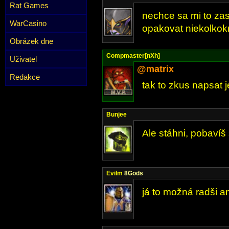
Rat Games
nechce sa mi to za
WarCasino
opakovat niekolkok
Obrázek dne
Compmaster[nXh]
Uživatel
@matrix
Redakce
tak to zkus napsat 
Bunjee
Ale stáhni, pobavíš
Evilm
8Gods
já to možná radši a