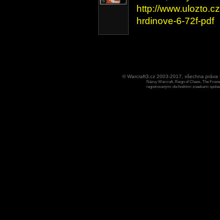
http://www.ulozto.c
hrdinove-6-72f-pdf
© Warcraft3.cz 2003-2017, všechna práv
Názvy Warcraft, Reign of Chaos, The Frozen
registrovanými obchodními znaekami spoleen