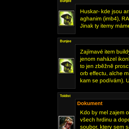
Bunjee
Huskar- kde jsou a
aghanim (imb4), 
Jinak ty itemy mám
Bunjee
Zajímavé item build
jenom naházel ikonk
to jen zběžně prosc
orb effectu, alche 
kam se podívám). U
Toldist
Dokument
Kdo by mel zajem o
všech hrdinu a dopo
soubor, ktery sem s