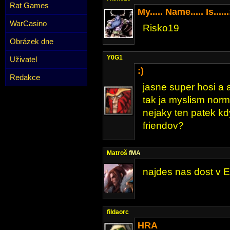
Rat Games
My..... Name..... Is......
WarCasino
Risko19
Obrázek dne
Y0G1
Uživatel
:)
Redakce
jasne super hosi a 
tak ja myslism norma
nejaky ten patek kd
friendov?
Matroš
fMA
najdes nas dost v
fildaorc
HRA