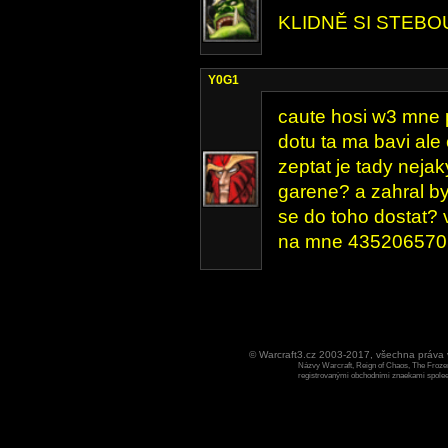
KLIDNĚ SI STEBO
Y0G1
caute hosi w3 mne p
dotu ta ma bavi ale 
zeptat je tady nejak
garene? a zahral b
se do toho dostat? 
na mne 435206570 
© Warcraft3.cz 2003-2017, všechna práv
Názvy Warcraft, Reign of Chaos, The Frozen
registrovanými obchodními znaekami spoleen