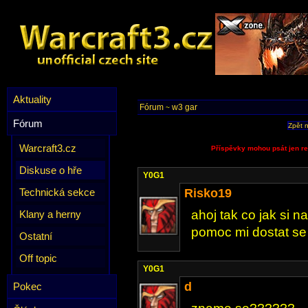
Aktuality
Fórum
w3 gar
~
Fórum
Zpět 
Warcraft3.cz
Příspěvky mohou psát jen re
Diskuse o hře
Y0G1
Technická sekce
Risko19
ahoj tak co jak si 
Klany a herny
pomoc mi dostat se
Ostatní
Off topic
Y0G1
d
Pokec