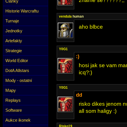
zname se??????,,
Články
Historie Warcraftu
vendula
human
Turnaje
aho blbce
Jednotky
Artefakty
Y0G1
Strategie
:)
World Editor
hosi jak se vam ma
DotA Allstars
icq?:)
Mody - ostatní
Y0G1
Mapy
dd
Replays
risko dikes jenom n
Software
all som haligy :)
Aukce ikonek
Risko19