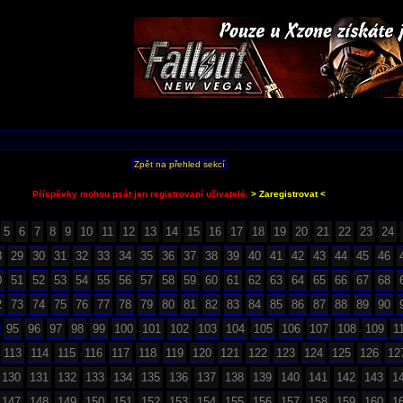
Zpět na přehled sekcí
Příspěvky mohou psát jen registrovaní uživatelé.
> Zaregistrovat <
5
6
7
8
9
10
11
12
13
14
15
16
17
18
19
20
21
22
23
24
8
29
30
31
32
33
34
35
36
37
38
39
40
41
42
43
44
45
46
0
51
52
53
54
55
56
57
58
59
60
61
62
63
64
65
66
67
68
2
73
74
75
76
77
78
79
80
81
82
83
84
85
86
87
88
89
90
95
96
97
98
99
100
101
102
103
104
105
106
107
108
109
1
4
113
114
115
116
117
118
119
120
121
122
123
124
125
126
12
130
131
132
133
134
135
136
137
138
139
140
141
142
143
1
147
148
149
150
151
152
153
154
155
156
157
158
159
160
1