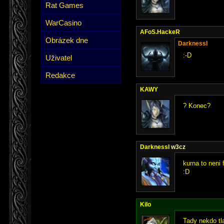
Rat Games
WarCasino
AFoS.HackeR
Obrázek dne
DarknessI
:-D
Uživatel
Redakce
KAWY
? Konec?
DarknessI
w3cz
kurna to neni 
:D
Kilo
Tady nekdo tla