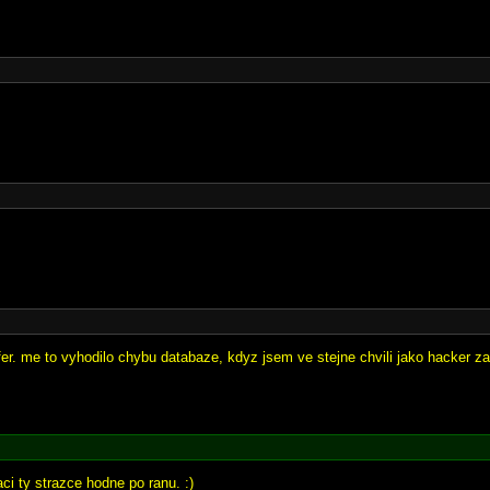
fer. me to vyhodilo chybu databaze, kdyz jsem ve stejne chvili jako hacker za
ci ty strazce hodne po ranu. :)