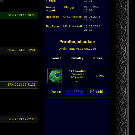
ikonek
13:24
Aukce
G3orgig
29.05.2026
ikonek
12:16
30.4.2013 15:38:38
Rat Race
AFoS.HackeR
06.05.2026
16:30
Rat Race
AFoS.HackeR
10.04.2026
21:22
Probíhající aukce
Dnešní datum: 07.08.2026
30.4.2013 08:22:04
Ikonka
Nabídky
Konec
123 kreditů
106 kreditů
8.8.2026
96 kreditů
...
27.4.2013 12:41:21
Přihodit:
6.4.2013 19:02:25