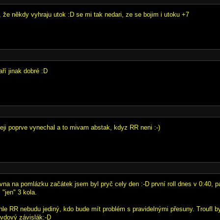
 že někdy vyhraju utok :D se mi tak nedari, ze se bojim i utoku +7
ří jinak dobré :D
adeji poprve vynechal a to mivam abstak, kdyz RR neni :-)
vna na pomlázku začátek jsem byl pryč cely den :-D první roll dnes v 0:40, pa
"jen" 3 kola.
le RR nebudu jediný, kdo bude mít problém s pravidelnými přesuny. Troufl bych
vdový závislák:-D