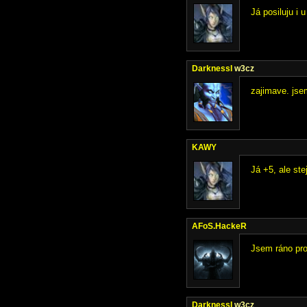
Já posiluju i 
DarknessI
w3cz
zajimave. jse
KAWY
Já +5, ale stej
AFoS.HackeR
Jsem ráno proh
DarknessI
w3cz