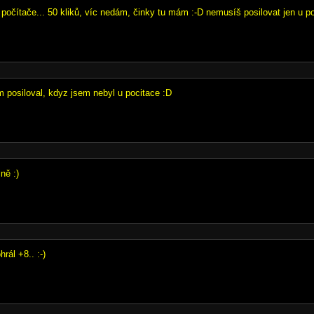
u počítače... 50 kliků, víc nedám, činky tu mám :-D nemusíš posilovat jen u po
m posiloval, kdyz jsem nebyl u pocitace :D
ně :)
rál +8.. :-)