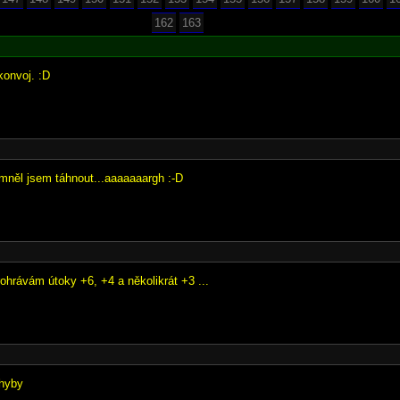
162
163
 konvoj. :D
mněl jsem táhnout...aaaaaaargh :-D
ohrávám útoky +6, +4 a několikrát +3 ...
chyby