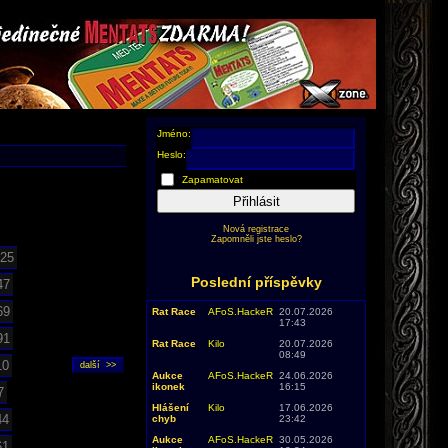
Jméno:
Heslo:
Zapamatovat
Přihlásit
Nová registrace
Zapomněli jste heslo?
25
Poslední příspěvky
47
69
Rat Race
AFoS.HackeR
20.07.2026
17:43
91
Rat Race
Kilo
20.07.2026
08:49
10
Aukce
AFoS.HackeR
24.06.2026
ikonek
16:15
7
Hlášení
Kilo
17.06.2026
44
chyb
23:42
Aukce
AFoS.HackeR
30.05.2026
61