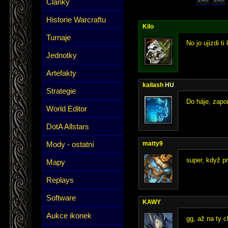
Články
Historie Warcraftu
Kilo
Turnaje
No jo ujizdi ti
Jednotky
Artefakty
kailash
HU
Strategie
Do háje, zapo
World Editor
DotA Allstars
Mody - ostatní
matty9
super, když pr
Mapy
Replays
Software
KAWY
Aukce ikonek
gg, až na ty 