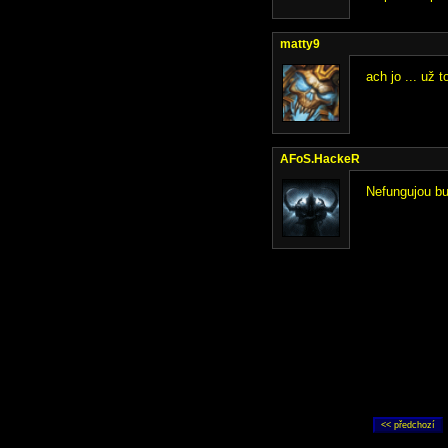
matty9
ach jo ... už 
AFoS.HackeR
Nefungujou bu