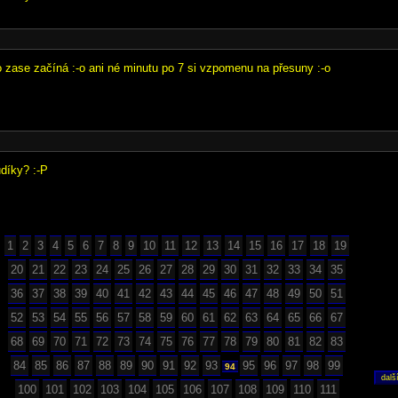
to zase začíná :-o ani né minutu po 7 si vzpomenu na přesuny :-o
díky? :-P
1
2
3
4
5
6
7
8
9
10
11
12
13
14
15
16
17
18
19
20
21
22
23
24
25
26
27
28
29
30
31
32
33
34
35
36
37
38
39
40
41
42
43
44
45
46
47
48
49
50
51
52
53
54
55
56
57
58
59
60
61
62
63
64
65
66
67
68
69
70
71
72
73
74
75
76
77
78
79
80
81
82
83
84
85
86
87
88
89
90
91
92
93
95
96
97
98
99
94
100
101
102
103
104
105
106
107
108
109
110
111