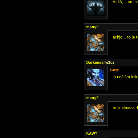
Vidíš, ti co m
matty9
achjo... to je
DarknessI
w3cz
kawy
já udělám kli
matty9
to je situace 
KAWY