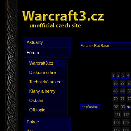
Aktuality
Fórum
Rat Race
~
Fórum
Warcraft3.cz
Diskuse o hře
1
2
3
4
Technická sekce
26
27
2
Klany a herny
48
49
5
70
71
7
Ostatní
92
93
9
Off topic
111
112
Pokec
128
129
145
146