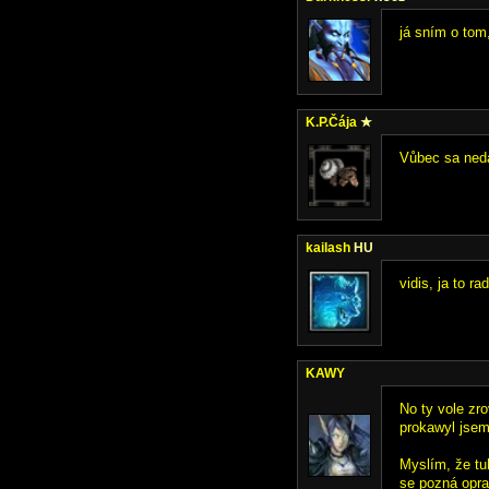
já sním o tom,
K.P.Čája
★
Vůbec sa neda
kailash
HU
vidis, ja to r
KAWY
No ty vole zro
prokawyl jsem 
Myslím, že tuh
se pozná opra