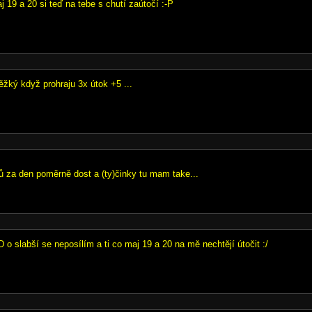
aj 19 a 20 si teď na tebe s chutí zaútočí :-P
 těžký když prohraju 3x útok +5 ...
ků za den poměrně dost a (ty)činky tu mam take...
:D o slabší se neposílím a ti co maj 19 a 20 na mě nechtějí útočit :/