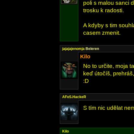
poli s malou sanci d
trosku k radosti.
A kdyby s tim souhlas
casem zmenit.
jajajajenomja
Beleren
Kilo
No to určite, moja t
keď útočíš, prehrá
:D
AFoS.HackeR
S tím nic udělat nem
Kilo