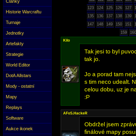
Články
123
124
125
126
127
Historie Warcraftu
135
136
137
138
139
Turnaje
147
148
149
150
151
159
16
Jednotky
Kilo
Artefakty
Tak jesi to byl puvo
Strategie
tak jo.
World Editor
Jo a porad tam nej
DotA Allstars
s tim neco udealt. N
Mody - ostatní
celou dobu, uz je na
:P
Mapy
Replays
AFoS.HackeR
Software
Obdržel jsem zpráv
Aukce ikonek
finálové mapy posun