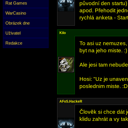
původní den start
Rat Games
apod. Přehodit jedn
WarCasino
rychlá anketa - Star
Obrázek dne
Uživatel
Kilo
To asi uz nemuzes,
Redakce
byt na jeho miste. :)
Ale jesi tam nebude
Hosi: "Uz je unaven
poslednim miste. :D
AFoS.HackeR
Člověk si chce dát 
klidu zahrát a vy tak