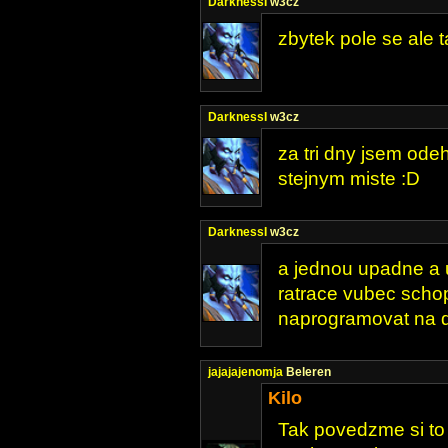
DarknessI
w3cz
zbytek pole se ale 
DarknessI
w3cz
za tri dny jsem odeh
stejnym miste :D
DarknessI
w3cz
a jednou upadne a
ratrace vubec schop
naprogramovat na d
jajajajenomja
Beleren
Kilo
Tak povedzme si to 