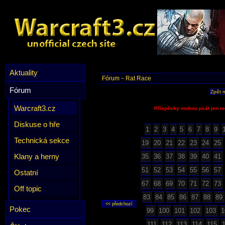
Aktuality
Fórum
Rat Race
~
Fórum
Zpět 
Warcraft3.cz
Příspěvky mohou psát jen re
Diskuse o hře
1
2
3
4
5
6
7
8
9
Technická sekce
19
20
21
22
23
24
25
Klany a herny
35
36
37
38
39
40
41
51
52
53
54
55
56
57
Ostatní
67
68
69
70
71
72
73
Off topic
83
84
85
86
87
88
89
Pokec
99
100
101
102
103
1
111
112
113
114
115