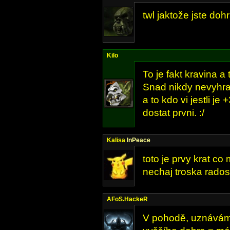
twl jaktože jste dohr
Kilo
To je fakt kravina 
Snad nikdy nevyhraj
a to kdo vi jestli je
dostat prvni. :/
Kalisa
InPeace
toto je prvy krat co 
nechaj troska radost
AFoS.HackeR
V pohodě, uznávám