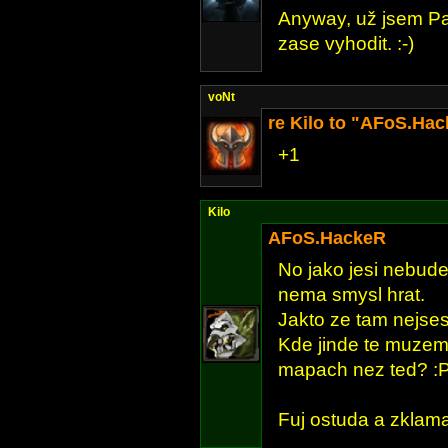
Anyway, už jsem Pa
zase vyhodit. :-)
voNt
re Kilo to "AFoS.Ha
+1
Kilo
AFoS.HackeR
No jako jesi nebud
nema smysl hrat.
Jakto ze tam nejse
Kde jinde te muzem
mapach nez ted? :
Fuj ostuda a zklaman