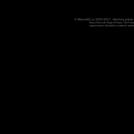
© Warcraft3.cz 2003-2017, všechna práv
Názvy Warcraft, Reign of Chaos, The Frozen
registrovanými obchodními znaekami spoleen