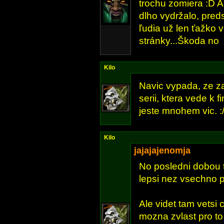
trochu zomiera :D A
dlho vydržalo, pred
ľudia už len ťažko 
stránky...Škoda no
Kilo
Navic vypada, ze z
serii, ktera vede k 
jeste mnohem vic. :
Kilo
jajajajenomja
No posledni dobou to
lepsi nez vsechno p
Ale videt tam vetsi ci
mozna zvlast pro to 