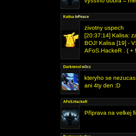
vyššího dobra = méně
Kalisa
InPeace
zivotny uspech
[20:37:14] Kalisa: 
BOJ! Kalisa [19] - 
AFoS.HackeR . ( + 5
DarknessI
w3cz
kteryho se nezucas
ani 4ty den :D
AFoS.HackeR
Příprava na velkej fin