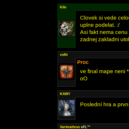
Kilo
Clovek si vede cel
uplne podelat. :/
Asi fakt nema cenu
zadnej zakladni utok
voNt
Proc
ve final mape neni 
oO
KAWY
Poslední hra a prvn
Varimathras
eFL™