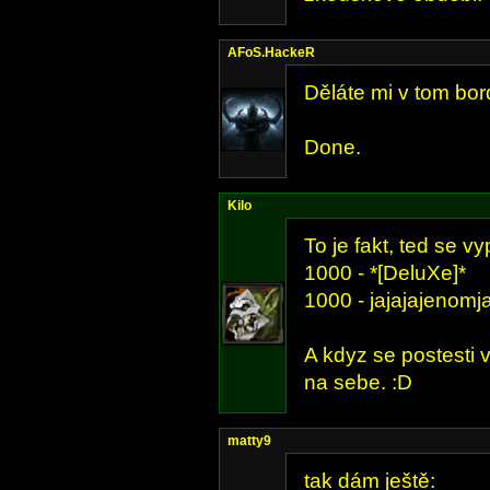
AFoS.HackeR
Děláte mi v tom bor
Done.
Kilo
To je fakt, ted se vyp
1000 - *[DeluXe]*
1000 - jajajajenomj
A kdyz se postesti
na sebe. :D
matty9
tak dám ještě: