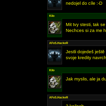
nedojel do cíle :-D
Kilo
Mit tvy stesti, tak s
Nechces si za me h
AFoS.HackeR
Jestli dojedeš ješt
svoje kredity navrch
Kilo
Jak myslis, ale ja d
AFoS.HackeR