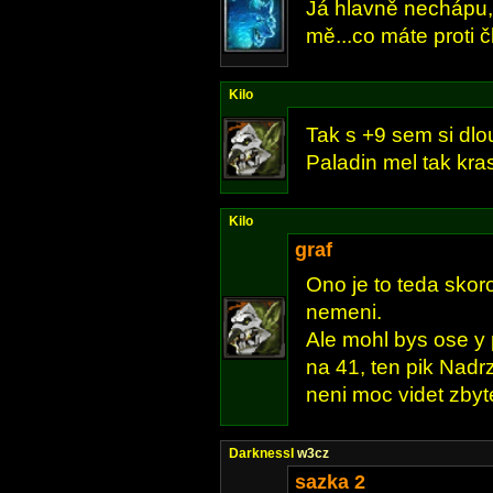
Já hlavně nechápu, 
mě...co máte proti č
Kilo
Tak s +9 sem si dlo
Paladin mel tak kras
Kilo
graf
Ono je to teda skor
nemeni.
Ale mohl bys ose y 
na 41, ten pik Nadr
neni moc videt zbyt
DarknessI
w3cz
sazka 2