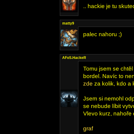
.. hackie je tu skut
matty9
palec nahoru ;)
AFoS.HackeR
Tomu jsem se chtěl 
bordel. Navíc to ne
zde
za kolik, kdo a 
Jsem si nemohl odpu
se nebude líbit vytv
Vlevo kurz, nahoře d
graf