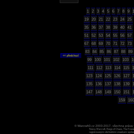
1
2
3
4
5
6
7
8
9
19
20
21
22
23
24
25
35
36
37
38
39
40
41
51
52
53
54
55
56
57
67
68
69
70
71
72
73
83
84
85
86
87
88
89
99
100
101
102
103
1
111
112
113
114
115
123
124
125
126
127
135
136
137
138
139
147
148
149
150
151
159
16
© Warcraft3.cz 2003-2017, všechna práv
Názvy Warcraft, Reign of Chaos, The Frozen
registrovanými obchodními znaekami spoleen