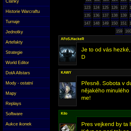
Články
123
124
125
126
127
Historie Warcraftu
135
136
137
138
139
Turnaje
147
148
149
150
151
159
16
Jednotky
AFoS.HackeR
Artefakty
Je to od vás hezké,
Strategie
D
World Editor
DotA Allstars
KAWY
Přesně. Sobota v du
Mody - ostatní
nějakého minulého k
Mapy
me!
Replays
Software
Kilo
Pres vejkend by ta 
Aukce ikonek