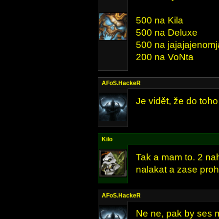
500 na Kila
500 na Deluxe
500 na jajajajenomj
200 na VoNta
AFoS.HackeR
Je vidět, že do toho
Kilo
Tak a mam to. 2 na
nalakat a zase pro
AFoS.HackeR
Ne ne, pak by ses 