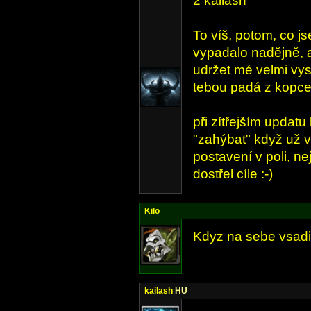
2 kailash
To víš, potom, co j
vypadalo nadějně, 
udržet mé velmi vys
tebou padá z kopce 
při zítřejším updatu
"zahýbat" když už v
postavení v poli, n
dostřel cíle :-)
Kilo
Kdyz na sebe vsadis
kailash
HU