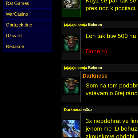
Kdyz se pari tak se
Rat Games
pres noc k pocitaci.
WarCasino
Obrázek dne
jajajajenomja
Beleren
Len tak btw 500 na 
Uživatel
Redakce
Done :-)
jajajajenomja
Beleren
Darkness
Som na tom podobne
vstávam o 6tej rán
DarknessI
w3cz
3x neodehrat ve fin
jenom me :D bohuze
zkouskove obdobi.