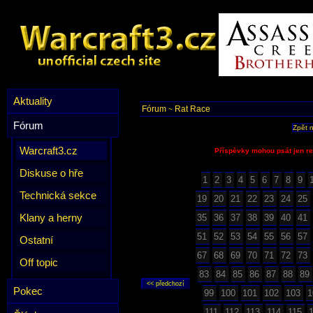
Aktuality
Fórum
Rat Race
~
Fórum
Zpět 
Warcraft3.cz
Příspěvky mohou psát jen re
Diskuse o hře
1
2
3
4
5
6
7
8
9
Technická sekce
19
20
21
22
23
24
25
Klany a herny
35
36
37
38
39
40
41
51
52
53
54
55
56
57
Ostatní
67
68
69
70
71
72
73
Off topic
83
84
85
86
87
88
89
Pokec
99
100
101
102
103
1
111
112
113
114
115